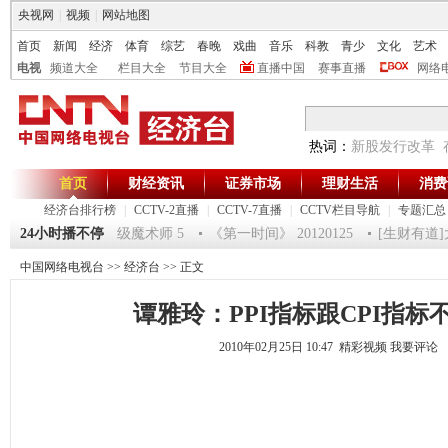
央视网
|
视频
|
网站地图
首页
新闻
经济
体育
综艺
春晚
戏曲
音乐
科教
青少
文化
艺术
电视
频道大全
栏目大全
节目大全
直播中国
赛事直播
网络
热词：
新股发行改革
首页
财经资讯
证券市场
理财生活
消费
经济台排行榜
|
CCTV-2直播
|
CCTV-7直播
|
CCTV栏目导航
|
专题汇总
125 祝福2012-超级魔术师 5
24小时播不停
《第一时间》 20120125
[生财有道]大
中国网络电视台
>>
经济台
>> 正文
谭雅玲：PPI指标跟CPI指标
2010年02月25日 10:47 精彩视频
我要评论