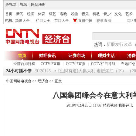
央视网
|
视频
|
网站地图
首页
新闻
经济
体育
综艺
春晚
戏曲
音乐
科教
青少
文化
艺术
电视
频道大全
栏目大全
节目大全
直播中国
赛事直播
网络
热词：
新股发行改革
首页
财经资讯
证券市场
理财生活
消费
经济台排行榜
|
CCTV-2直播
|
CCTV-7直播
|
CCTV栏目导航
|
专题汇总
《第一时间》 20120125
24小时播不停
[生财有道]大集大利 走进湛江（下） （20120
中国网络电视台
>>
经济台
>> 正文
八国集团峰会今在意大利
2010年02月25日 11:06 精彩视频
我要评论