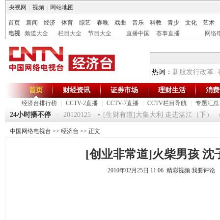
央视网
|
视频
|
网站地图
首页
新闻
经济
体育
综艺
春晚
戏曲
音乐
科教
青少
文化
艺术
电视
频道大全
栏目大全
节目大全
直播中国
赛事直播
网络
热词：
新股发行改革
首页
财经资讯
证券市场
理财生活
消费
经济台排行榜
|
CCTV-2直播
|
CCTV-7直播
|
CCTV栏目导航
|
专题汇总
5
24小时播不停
《第一时间》 20120125
[生财有道]大集大利 走进湛江（下） （201
中国网络电视台
>>
经济台
>> 正文
[创业非常道]火柴男孩 沈
2010年02月25日 11:06 精彩视频
我要评论