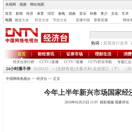
央视网
|
视频
|
网站地图
首页
新闻
经济
体育
综艺
春晚
戏曲
音乐
科教
青少
文化
艺术
电视
频道大全
栏目大全
节目大全
直播中国
赛事直播
网络
热词：
新股发行改革
首页
财经资讯
证券市场
理财生活
消费
经济台排行榜
|
CCTV-2直播
|
CCTV-7直播
|
CCTV栏目导航
|
专题汇总
《第一时间》 20120125
24小时播不停
[生财有道]大集大利 走进湛江（下） （20120
中国网络电视台
>>
经济台
>> 正文
今年上半年新兴市场国家经
2010年02月25日 11:07 精彩视频
我要评论