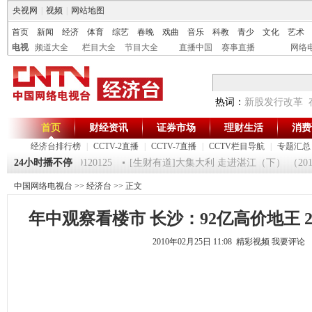
央视网
|
视频
|
网站地图
首页
新闻
经济
体育
综艺
春晚
戏曲
音乐
科教
青少
文化
艺术
电视
频道大全
栏目大全
节目大全
直播中国
赛事直播
网络
热词：
新股发行改革
首页
财经资讯
证券市场
理财生活
消费
经济台排行榜
|
CCTV-2直播
|
CCTV-7直播
|
CCTV栏目导航
|
专题汇总
《第一时间》 20120125
24小时播不停
[生财有道]大集大利 走进湛江（下） （20120
中国网络电视台
>>
经济台
>> 正文
年中观察看楼市 长沙：92亿高价地王 
2010年02月25日 11:08 精彩视频
我要评论