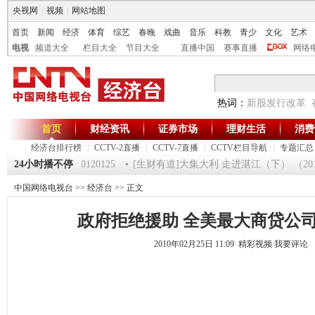
央视网
|
视频
|
网站地图
首页
新闻
经济
体育
综艺
春晚
戏曲
音乐
科教
青少
文化
艺术
电视
频道大全
栏目大全
节目大全
直播中国
赛事直播
网络
热词：
新股发行改革
首页
财经资讯
证券市场
理财生活
消费
经济台排行榜
|
CCTV-2直播
|
CCTV-7直播
|
CCTV栏目导航
|
专题汇总
《第一时间》 20120125
24小时播不停
[生财有道]大集大利 走进湛江（下） （20120
中国网络电视台
>>
经济台
>> 正文
政府拒绝援助 全美最大商贷公
2010年02月25日 11:09 精彩视频
我要评论