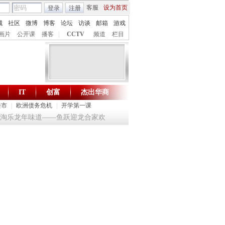
客服
设为首页
登录
注册
城
社区
微博
博客
论坛
访谈
邮箱
游戏
画片
公开课
播客
|
CCTV
频道
栏目
IT
创富
杰出华商
财智生活 一键通达
楼市
|
欧洲债务危机
|
开学第一课
24 淘乐龙年味道——鱼跃迎龙合家欢
提问2012：机遇与悬念共存
《环球