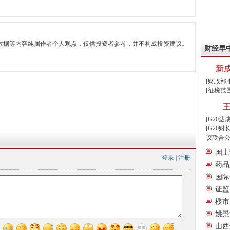
数据等内容纯属作者个人观点，仅供投资者参考，并不构成投资建议。
财经早
新
[财政部
[征税范
[G20
[G20
议联合公
国土
登录
|
注册
药品
国际
证监
楼市
姚景
山西