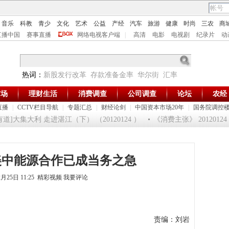
音乐
科教
青少
文化
艺术
公益
产经
汽车
旅游
健康
时尚
三农
商
直播中国
赛事直播
网络电视客户端
|
高清
电影
电视剧
纪录片
动
热词：
新股发行改革
存款准备金率
华尔街
汇率
市场
理财生活
消费调查
公司调查
论坛
农经
直播
|
CCTV栏目导航
|
专题汇总
|
财经论剑
|
中国资本市场20年
|
国务院调控
]大集大利 走进湛江（下） （20120124 ）
《消费主张》 201201
美中能源合作已成当务之急
2月25日 11:25 精彩视频
我要评论
责编：刘岩