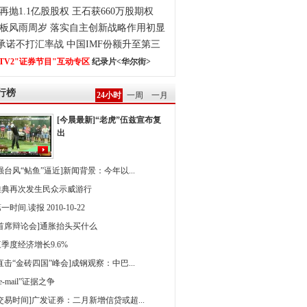
再抛1.1亿股股权 王石获660万股期权
板风雨周岁 落实自主创新战略作用初显
0承诺不打汇率战 中国IMF份额升至第三
TV2"证券节目"互动专区
纪录片<华尔街>
行榜
24小时
一周
一月
[今晨最新]“老虎”伍兹宣布复
出
强台风“鲇鱼”逼近]新闻背景：今年以...
雅典再次发生民众示威游行
一时间.读报 2010-10-22
[首席辩论会]通胀抬头买什么
季度经济增长9.6%
直击“金砖四国”峰会]成钢观察：中巴...
 e-mail”证据之争
[交易时间]广发证券：二月新增信贷或超...