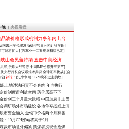
中晚
央视看盘
成品油价格形成机制力争年内出台
:我国乘用车拟按发动机排气量分档计征车船]
围可能将扩大]
[汽车业十二五规划初稿已定]
王岐山会见盖特纳 直击中美经济
达成共识 货币大战暂停
中国IMF份额升至第三]
财长及央行行长会议艰难求共识
全球汇率挑战]
[会
报]
评论：
[汇率争端：G20绕不过去的坎]
部:土地违法问责不会爽约 年内执行
定价制度留利益空间 药价居高不下
金价创三个月最大跌幅 中国加息非主因
会调研场外市场建设 各地争夺战或上演
股市资金涌入 金银币价格两个月翻番
源：10月CPI涨幅将高于9月
煤炭市场意外偏紧 购煤者携现金抢煤