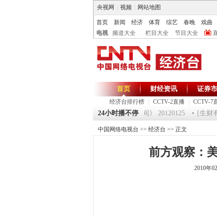
央视网
|
视频
|
网站地图
首页
新闻
经济
体育
综艺
春晚
戏曲
电视
频道大全
栏目大全
节目大全
首页
财经资讯
证券
经济台排行榜
|
CCTV-2直播
|
CCTV-7
120125 祝福2012-超级魔术师 5
24小时播不停
《第一时间》 20120125
[生财有道
中国网络电视台
>>
经济台
>> 正文
前方观察：
2010年0