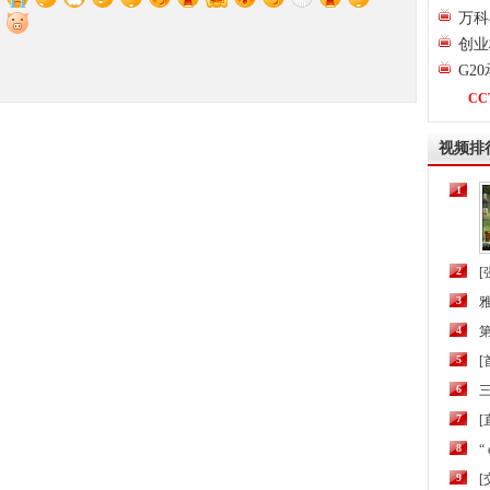
万科
创业
G2
CC
视频排
1
2
[
3
4
第
5
6
三
7
[
8
“
9