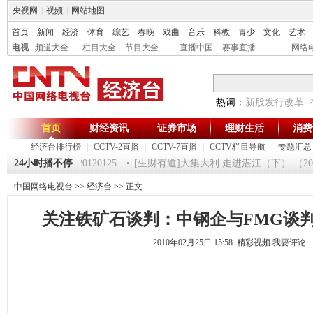
央视网
|
视频
|
网站地图
首页
新闻
经济
体育
综艺
春晚
戏曲
音乐
科教
青少
文化
艺术
电视
频道大全
栏目大全
节目大全
直播中国
赛事直播
网络
热词：
新股发行改革
首页
财经资讯
证券市场
理财生活
消费
经济台排行榜
|
CCTV-2直播
|
CCTV-7直播
|
CCTV栏目导航
|
专题汇总
《第一时间》 20120125
24小时播不停
[生财有道]大集大利 走进湛江（下） （20120
中国网络电视台
>>
经济台
>> 正文
关注铁矿石谈判：中钢企与FMG谈判
2010年02月25日 15:58 精彩视频
我要评论