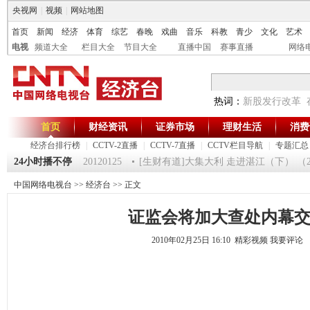
央视网
|
视频
|
网站地图
首页
新闻
经济
体育
综艺
春晚
戏曲
音乐
科教
青少
文化
艺术
电视
频道大全
栏目大全
节目大全
直播中国
赛事直播
网络
热词：
新股发行改革
首页
财经资讯
证券市场
理财生活
消费
经济台排行榜
|
CCTV-2直播
|
CCTV-7直播
|
CCTV栏目导航
|
专题汇总
24小时播不停
《第一时间》 20120125
[生财有道]大集大利 走进湛江（下） （2012
中国网络电视台
>>
经济台
>> 正文
证监会将加大查处内幕
2010年02月25日 16:10 精彩视频
我要评论