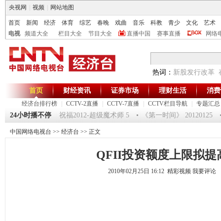
央视网
|
视频
|
网站地图
首页
新闻
经济
体育
综艺
春晚
戏曲
音乐
科教
青少
文化
艺术
电视
频道大全
栏目大全
节目大全
直播中国
赛事直播
网络
热词：
新股发行改革
首页
财经资讯
证券市场
理财生活
消费
经济台排行榜
|
CCTV-2直播
|
CCTV-7直播
|
CCTV栏目导航
|
专题汇总
驿站》20120125 祝福2012-超级魔术师 5
24小时播不停
《第一时间》 20120125
中国网络电视台
>>
经济台
>> 正文
QFII投资额度上限拟提
2010年02月25日 16:12 精彩视频
我要评论