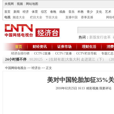
央视网
|
视频
|
网站地图
首页
新闻
经济
体育
综艺
春晚
戏曲
音乐
科教
青少
文化
艺术
电视
频道大全
栏目大全
节目大全
直播中国
赛事直播
网络
热词：
新股发行改革
首页
财经资讯
证券市场
理财生活
消费
经济台排行榜
|
CCTV-2直播
|
CCTV-7直播
|
CCTV栏目导航
|
专题汇总
《第一时间》 20120125
24小时播不停
[生财有道]大集大利 走进湛江（下） （20120
中国网络电视台
>>
经济台
>> 正文
美对中国轮胎加征35%
2010年02月25日 16:13 精彩视频
我要评论