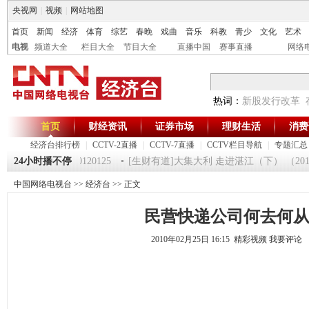
央视网
|
视频
|
网站地图
首页
新闻
经济
体育
综艺
春晚
戏曲
音乐
科教
青少
文化
艺术
电视
频道大全
栏目大全
节目大全
直播中国
赛事直播
网络
热词：
新股发行改革
首页
财经资讯
证券市场
理财生活
消费
经济台排行榜
|
CCTV-2直播
|
CCTV-7直播
|
CCTV栏目导航
|
专题汇总
《第一时间》 20120125
24小时播不停
[生财有道]大集大利 走进湛江（下） （20120
中国网络电视台
>>
经济台
>> 正文
民营快递公司何去何
2010年02月25日 16:15 精彩视频
我要评论