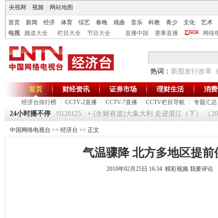
央视网
|
视频
|
网站地图
首页
新闻
经济
体育
综艺
春晚
戏曲
音乐
科教
青少
文化
艺术
电视
频道大全
栏目大全
节目大全
直播中国
赛事直播
网络
热词：
新股发行改革
首页
财经资讯
证券市场
理财生活
消费
经济台排行榜
|
CCTV-2直播
|
CCTV-7直播
|
CCTV栏目导航
|
专题汇总
《第一时间》 20120125
24小时播不停
[生财有道]大集大利 走进湛江（下） （20120
中国网络电视台
>>
经济台
>> 正文
气温骤降 北方多地区提前
2010年02月25日 16:34 精彩视频
我要评论