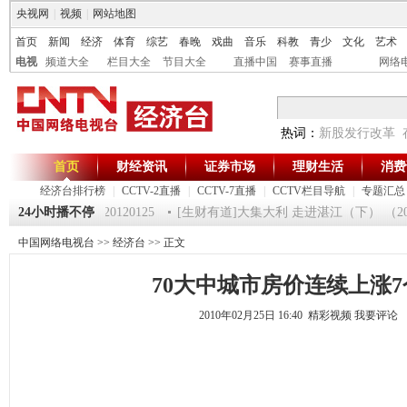
央视网
|
视频
|
网站地图
首页
新闻
经济
体育
综艺
春晚
戏曲
音乐
科教
青少
文化
艺术
电视
频道大全
栏目大全
节目大全
直播中国
赛事直播
网络
热词：
新股发行改革
首页
财经资讯
证券市场
理财生活
消费
经济台排行榜
|
CCTV-2直播
|
CCTV-7直播
|
CCTV栏目导航
|
专题汇总
《第一时间》 20120125
24小时播不停
[生财有道]大集大利 走进湛江（下） （2012
中国网络电视台
>>
经济台
>> 正文
70大中城市房价连续上涨7
2010年02月25日 16:40 精彩视频
我要评论