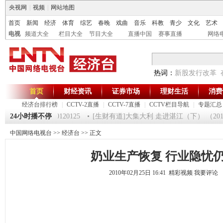
央视网
|
视频
|
网站地图
首页
新闻
经济
体育
综艺
春晚
戏曲
音乐
科教
青少
文化
艺术
电视
频道大全
栏目大全
节目大全
直播中国
赛事直播
网络
热词：
新股发行改革
首页
财经资讯
证券市场
理财生活
消费
经济台排行榜
|
CCTV-2直播
|
CCTV-7直播
|
CCTV栏目导航
|
专题汇总
《第一时间》 20120125
24小时播不停
[生财有道]大集大利 走进湛江（下） （20120
中国网络电视台
>>
经济台
>> 正文
奶业生产恢复 行业隐忧
2010年02月25日 16:41 精彩视频
我要评论