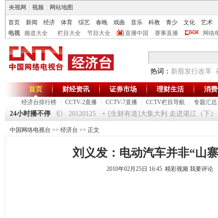
央视网
|
视频
|
网站地图
首页
新闻
经济
体育
综艺
春晚
戏曲
音乐
科教
青少
文化
艺术
电视
频道大全
栏目大全
节目大全
直播中国
赛事直播
网络
热词：
新股发行改革
首页
财经资讯
证券市场
理财生活
消费
经济台排行榜
|
CCTV-2直播
|
CCTV-7直播
|
CCTV栏目导航
|
专题汇总
师 5
24小时播不停
《第一时间》 20120125
[生财有道]大集大利 走进湛江（下） （20
中国网络电视台
>>
经济台
>> 正文
刘义发：电动汽车并非“山寨
2010年02月25日 16:45 精彩视频
我要评论