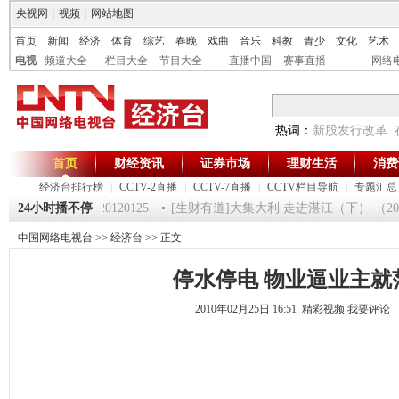
央视网
|
视频
|
网站地图
首页
新闻
经济
体育
综艺
春晚
戏曲
音乐
科教
青少
文化
艺术
电视
频道大全
栏目大全
节目大全
直播中国
赛事直播
网络
热词：
新股发行改革
首页
财经资讯
证券市场
理财生活
消费
经济台排行榜
|
CCTV-2直播
|
CCTV-7直播
|
CCTV栏目导航
|
专题汇总
《第一时间》 20120125
24小时播不停
[生财有道]大集大利 走进湛江（下） （20120
中国网络电视台
>>
经济台
>> 正文
停水停电 物业逼业主就
2010年02月25日 16:51 精彩视频
我要评论