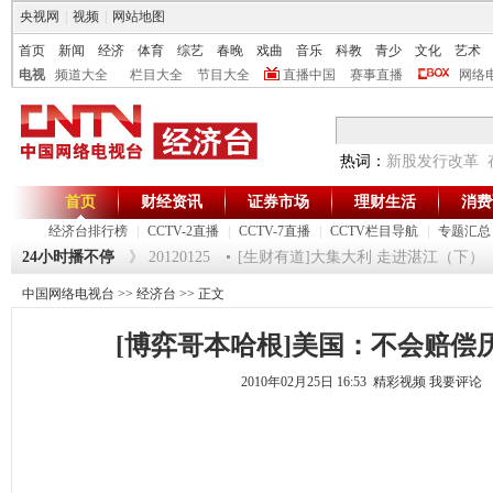
央视网
|
视频
|
网站地图
首页
新闻
经济
体育
综艺
春晚
戏曲
音乐
科教
青少
文化
艺术
电视
频道大全
栏目大全
节目大全
直播中国
赛事直播
网络
热词：
新股发行改革
首页
财经资讯
证券市场
理财生活
消费
经济台排行榜
|
CCTV-2直播
|
CCTV-7直播
|
CCTV栏目导航
|
专题汇总
 5
24小时播不停
《第一时间》 20120125
[生财有道]大集大利 走进湛江（下） （20
中国网络电视台
>>
经济台
>> 正文
[博弈哥本哈根]美国：不会赔偿
2010年02月25日 16:53 精彩视频
我要评论