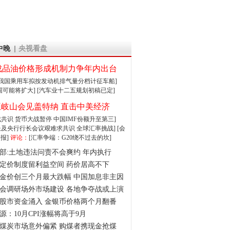
中晚
央视看盘
成品油价格形成机制力争年内出台
:我国乘用车拟按发动机排气量分档计征车船]
围可能将扩大]
[汽车业十二五规划初稿已定]
王岐山会见盖特纳 直击中美经济
达成共识 货币大战暂停
中国IMF份额升至第三]
财长及央行行长会议艰难求共识
全球汇率挑战]
[会
报]
评论：
[汇率争端：G20绕不过去的坎]
部:土地违法问责不会爽约 年内执行
定价制度留利益空间 药价居高不下
金价创三个月最大跌幅 中国加息非主因
会调研场外市场建设 各地争夺战或上演
股市资金涌入 金银币价格两个月翻番
源：10月CPI涨幅将高于9月
煤炭市场意外偏紧 购煤者携现金抢煤