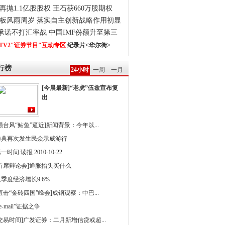
再抛1.1亿股股权 王石获660万股期权
板风雨周岁 落实自主创新战略作用初显
0承诺不打汇率战 中国IMF份额升至第三
TV2"证券节目"互动专区
纪录片<华尔街>
行榜
24小时
一周
一月
[今晨最新]“老虎”伍兹宣布复
出
强台风“鲇鱼”逼近]新闻背景：今年以...
雅典再次发生民众示威游行
一时间.读报 2010-10-22
[首席辩论会]通胀抬头买什么
季度经济增长9.6%
直击“金砖四国”峰会]成钢观察：中巴...
 e-mail”证据之争
[交易时间]广发证券：二月新增信贷或超...