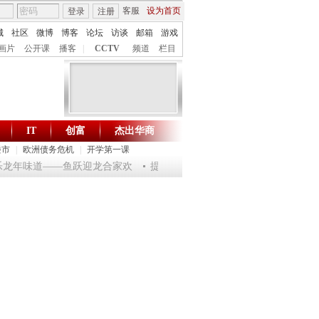
客服
设为首页
登录
注册
城
社区
微博
博客
论坛
访谈
邮箱
游戏
画片
公开课
播客
|
CCTV
频道
栏目
IT
创富
杰出华商
财智生活 一键通达
楼市
|
欧洲债务危机
|
开学第一课
 淘乐龙年味道——鱼跃迎龙合家欢
提问2012：机遇与悬念共存
《环球驿站