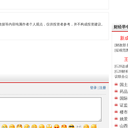
数据等内容纯属作者个人观点，仅供投资者参考，并不构成投资建议。
财经早
新
[财政部
[征税范
[G20
[G20
议联合公
国土
登录
|
注册
药品
国际
证监
楼市
姚景
山西