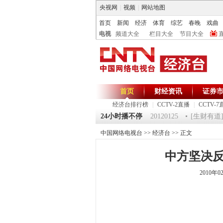
央视网
|
视频
|
网站地图
首页
新闻
经济
体育
综艺
春晚
戏曲
电视
频道大全
栏目大全
节目大全
首页
财经资讯
证券
经济台排行榜
|
CCTV-2直播
|
CCTV-7
0125 祝福2012-超级魔术师 5
24小时播不停
《第一时间》 20120125
[生财有道]大
中国网络电视台
>>
经济台
>> 正文
中方坚决
2010年0