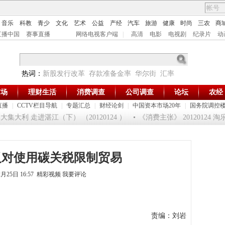
音乐
科教
青少
文化
艺术
公益
产经
汽车
旅游
健康
时尚
三农
商
直播中国
赛事直播
网络电视客户端
|
高清
电影
电视剧
纪录片
动
热词：
新股发行改革
存款准备金率
华尔街
汇率
市场
理财生活
消费调查
公司调查
论坛
农经
直播
|
CCTV栏目导航
|
专题汇总
|
财经论剑
|
中国资本市场20年
|
国务院调控
集大利 走进湛江（下） （20120124 ）
《消费主张》 20120124
反对使用碳关税限制贸易
2月25日 16:57 精彩视频
我要评论
责编：刘岩