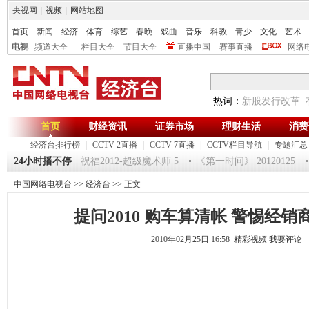
央视网
|
视频
|
网站地图
首页
新闻
经济
体育
综艺
春晚
戏曲
音乐
科教
青少
文化
艺术
电视
频道大全
栏目大全
节目大全
直播中国
赛事直播
网络
热词：
新股发行改革
首页
财经资讯
证券市场
理财生活
消费
经济台排行榜
|
CCTV-2直播
|
CCTV-7直播
|
CCTV栏目导航
|
专题汇总
驿站》20120125 祝福2012-超级魔术师 5
24小时播不停
《第一时间》 20120125
中国网络电视台
>>
经济台
>> 正文
提问2010 购车算清帐 警惕经
2010年02月25日 16:58 精彩视频
我要评论