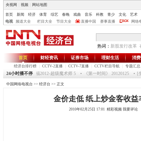
央视网
|
视频
|
网站地图
首页
新闻
经济
体育
综艺
春晚
戏曲
音乐
科教
青少
文化
艺术
电视
频道大全
栏目大全
节目大全
直播中国
赛事直播
网络
热词：
新股发行改革
首页
财经资讯
证券市场
理财生活
消费
经济台排行榜
|
CCTV-2直播
|
CCTV-7直播
|
CCTV栏目导航
|
专题汇总
》20120125 祝福2012-超级魔术师 5
24小时播不停
《第一时间》 20120125
[生
中国网络电视台
>>
经济台
>> 正文
金价走低 纸上炒金客收益
2010年02月25日 17:01 精彩视频
我要评论