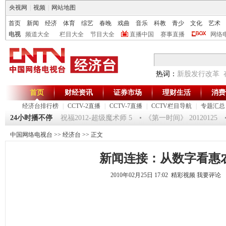
央视网
|
视频
|
网站地图
首页
新闻
经济
体育
综艺
春晚
戏曲
音乐
科教
青少
文化
艺术
电视
频道大全
栏目大全
节目大全
直播中国
赛事直播
网络
热词：
新股发行改革
首页
财经资讯
证券市场
理财生活
消费
经济台排行榜
|
CCTV-2直播
|
CCTV-7直播
|
CCTV栏目导航
|
专题汇总
驿站》20120125 祝福2012-超级魔术师 5
24小时播不停
《第一时间》 20120125
中国网络电视台
>>
经济台
>> 正文
新闻连接：从数字看惠
2010年02月25日 17:02 精彩视频
我要评论