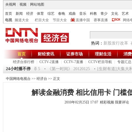
央视网
|
视频
|
网站地图
首页
新闻
经济
体育
综艺
春晚
戏曲
音乐
科教
青少
文化
艺术
电视
频道大全
栏目大全
节目大全
直播中国
赛事直播
网络
热词：
新股发行改革
首页
财经资讯
证券市场
理财生活
消费
经济台排行榜
|
CCTV-2直播
|
CCTV-7直播
|
CCTV栏目导航
|
专题汇总
福2012-超级魔术师 5
24小时播不停
《第一时间》 20120125
[生财有道]大集大利 走
中国网络电视台
>>
经济台
>> 正文
解读金融消费 相比信用卡 门槛
2010年02月25日 17:07 精彩视频
我要评论