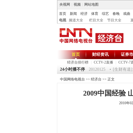
央视网
|
视频
|
网站地图
首页
新闻
经济
体育
综艺
春晚
戏曲
电视
频道大全
栏目大全
节目大全
首页
财经资讯
证券
经济台排行榜
|
CCTV-2直播
|
CCTV-7
125 祝福2012-超级魔术师 5
《第一时间》 20120125
24小时播不停
[生财有道]大
中国网络电视台
>>
经济台
>> 正文
2009中国经验
2010年0