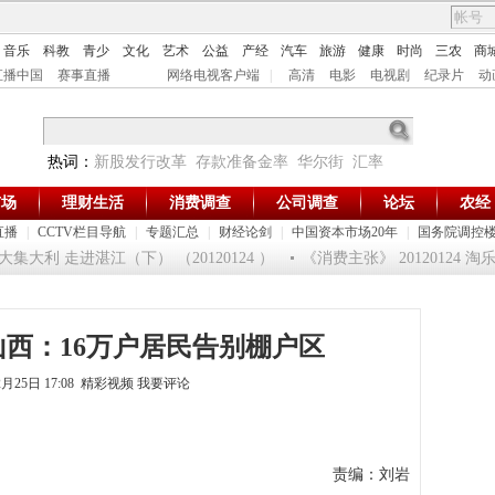
音乐
科教
青少
文化
艺术
公益
产经
汽车
旅游
健康
时尚
三农
商
直播中国
赛事直播
网络电视客户端
|
高清
电影
电视剧
纪录片
动
热词：
新股发行改革
存款准备金率
华尔街
汇率
市场
理财生活
消费调查
公司调查
论坛
农经
直播
|
CCTV栏目导航
|
专题汇总
|
财经论剑
|
中国资本市场20年
|
国务院调控
集大利 走进湛江（下） （20120124 ）
《消费主张》 20120124 
 山西：16万户居民告别棚户区
2月25日 17:08 精彩视频
我要评论
责编：刘岩