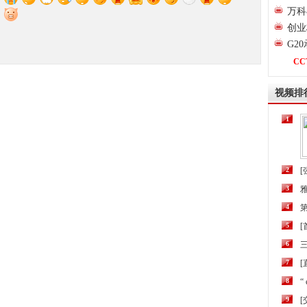
万科
创业
G2
CC
视频排
1
2
[
3
4
第
5
6
三
7
[
8
“
9