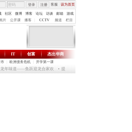
客服
设为首页
登录
注册
城
社区
微博
博客
论坛
访谈
邮箱
游戏
画片
公开课
播客
|
CCTV
频道
栏目
IT
创富
杰出华商
财智生活 一键通达
楼市
|
欧洲债务危机
|
开学第一课
淘乐龙年味道——鱼跃迎龙合家欢
提问2012：机遇与悬念共存
《环球驿站