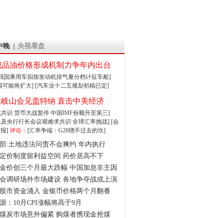
中晚
央视看盘
成品油价格形成机制力争年内出台
:我国乘用车拟按发动机排气量分档计征车船]
围可能将扩大]
[汽车业十二五规划初稿已定]
王岐山会见盖特纳 直击中美经济
达成共识 货币大战暂停
中国IMF份额升至第三]
财长及央行行长会议艰难求共识
全球汇率挑战]
[会
报]
评论：
[汇率争端：G20绕不过去的坎]
部:土地违法问责不会爽约 年内执行
定价制度留利益空间 药价居高不下
金价创三个月最大跌幅 中国加息非主因
会调研场外市场建设 各地争夺战或上演
股市资金涌入 金银币价格两个月翻番
源：10月CPI涨幅将高于9月
煤炭市场意外偏紧 购煤者携现金抢煤