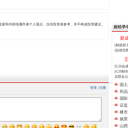
数据等内容纯属作者个人观点，仅供投资者参考，并不构成投资建议。
财经早
新
[财政部
[征税范
[G20
[G20
议联合公
国土
登录
|
注册
药品
国际
证监
楼市
姚景
山西