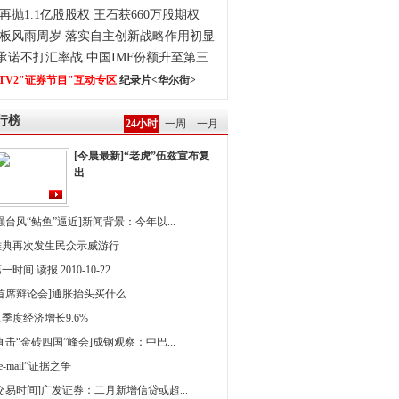
再抛1.1亿股股权 王石获660万股期权
板风雨周岁 落实自主创新战略作用初显
0承诺不打汇率战 中国IMF份额升至第三
TV2"证券节目"互动专区
纪录片<华尔街>
行榜
24小时
一周
一月
[今晨最新]“老虎”伍兹宣布复
出
强台风“鲇鱼”逼近]新闻背景：今年以...
雅典再次发生民众示威游行
一时间.读报 2010-10-22
[首席辩论会]通胀抬头买什么
季度经济增长9.6%
直击“金砖四国”峰会]成钢观察：中巴...
 e-mail”证据之争
[交易时间]广发证券：二月新增信贷或超...