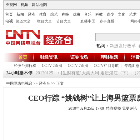
央视网
|
视频
|
网站地图
首页
新闻
经济
体育
综艺
春晚
戏曲
音乐
科教
青少
文化
艺术
电视
频道大全
栏目大全
节目大全
直播中国
赛事直播
网络
热词：
新股发行改革
首页
财经资讯
证券市场
理财生活
消费
经济台排行榜
|
CCTV-2直播
|
CCTV-7直播
|
CCTV栏目导航
|
专题汇总
《第一时间》 20120125
24小时播不停
[生财有道]大集大利 走进湛江（下） （2012
中国网络电视台
>>
经济台
>> 正文
CEO行踪 “姚钱树”让上海男篮票房
2010年02月25日 17:09 精彩视频
我要评论