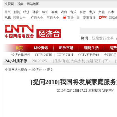
央视网
|
视频
|
网站地图
首页
新闻
经济
体育
综艺
春晚
戏曲
音乐
科教
青少
文化
艺术
电视
频道大全
栏目大全
节目大全
直播中国
赛事直播
网络
热词：
新股发行改革
首页
财经资讯
证券市场
理财生活
消费
经济台排行榜
|
CCTV-2直播
|
CCTV-7直播
|
CCTV栏目导航
|
专题汇总
5
24小时播不停
《第一时间》 20120125
[生财有道]大集大利 走进湛江（下） （2012
中国网络电视台
>>
经济台
>> 正文
[提问2010]我国将发展家庭服
2010年02月25日 17:22 精彩视频
我要评论