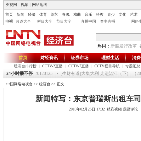
央视网
|
视频
|
网站地图
首页
新闻
经济
体育
综艺
春晚
戏曲
音乐
科教
青少
文化
艺术
电视
频道大全
栏目大全
节目大全
直播中国
赛事直播
网络
热词：
新股发行改革
首页
财经资讯
证券市场
理财生活
消费
经济台排行榜
|
CCTV-2直播
|
CCTV-7直播
|
CCTV栏目导航
|
专题汇总
《第一时间》 20120125
24小时播不停
[生财有道]大集大利 走进湛江（下） （20120
中国网络电视台
>>
经济台
>> 正文
新闻特写：东京普瑞斯出租车
2010年02月25日 17:32 精彩视频
我要评论