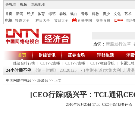
央视网
|
视频
|
网站地图
首页
新闻
经济
体育
综艺
春晚
戏曲
音乐
科教
青少
文化
艺术
电视
频道大全
栏目大全
节目大全
直播中国
赛事直播
网络
热词：
新股发行改革
首页
财经资讯
证券市场
理财生活
消费
经济台排行榜
|
CCTV-2直播
|
CCTV-7直播
|
CCTV栏目导航
|
专题汇总
-超级魔术师 5
24小时播不停
《第一时间》 20120125
[生财有道]大集大利 走进湛江（
中国网络电视台
>>
经济台
>> 正文
[CEO行踪]杨兴平：TCL通讯C
2010年02月25日 17:55 CEO行踪
我要评论