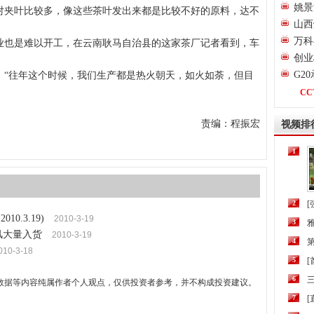
姚景
对夹叶比较多，像这些茶叶发出来都是比较不好的原料，达不
山西
万科
业也是难以开工，在云南耿马自治县的这家茶厂记者看到，车
创业
G2
：“往年这个时候，我们生产都是热火朝天，如火如荼，但目
CC
责编：程振宏
视频排
1
2
[
0.3.19)
2010-3-19
3
风大量入货
2010-3-19
4
第
010-3-18
5
6
三
数据等内容纯属作者个人观点，仅供投资者参考，并不构成投资建议。
7
[