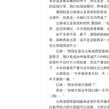
本应该是春茶飘香的季节，而在这里，
的这场大旱，我们在现场看到，即便是
龚国粉是云南省云县茶房村的茶农
点茶叶，但是这一天她们又无功而返了
云南省云县茶房村村民
龚国粉：“
旱，还没有摘过，今天我想来看看瞧，
由于无茶可采，眼下，龚国粉能做
雨，茶树再发点芽，说不定还能再采一
也让茶园受损不少。
记者：“我现在是在云南省西双版
园受灾，预计造成全州春茶减产
2100
吨
的茶叶不仅叶片小而枯黄，而且产量也
下，今年的春茶产量与去年相比怎么样呢
云南茶农：“今年春茶发不好，天
年才摘第一遍。”
记者：“那在价格方面呢？”
茶农：“价格方面去年我们摘一天
（钱）。”
云南省西双版纳勐海县茶叶技术服
比较早的少部分茶园可以采摘，大部分