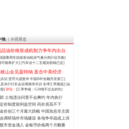
中晚
央视看盘
成品油价格形成机制力争年内出台
:我国乘用车拟按发动机排气量分档计征车船]
围可能将扩大]
[汽车业十二五规划初稿已定]
王岐山会见盖特纳 直击中美经济
达成共识 货币大战暂停
中国IMF份额升至第三]
财长及央行行长会议艰难求共识
全球汇率挑战]
[会
报]
评论：
[汇率争端：G20绕不过去的坎]
部:土地违法问责不会爽约 年内执行
定价制度留利益空间 药价居高不下
金价创三个月最大跌幅 中国加息非主因
会调研场外市场建设 各地争夺战或上演
股市资金涌入 金银币价格两个月翻番