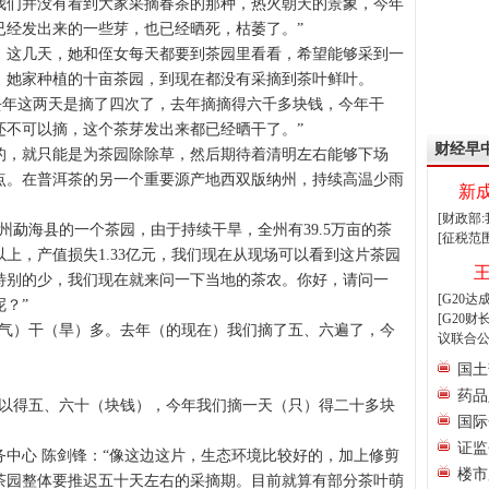
我们并没有看到大家采摘春茶的那种，热火朝天的景象，今年
已经发出来的一些芽，也已经晒死，枯萎了。”
，这几天，她和侄女每天都要到茶园里看看，希望能够采到一
。她家种植的十亩茶园，到现在都没有采摘到茶叶鲜叶。
去年这两天是摘了四次了，去年摘摘得六千多块钱，今年干
还不可以摘，这个茶芽发出来都已经晒干了。”
财经早
的，就只能是为茶园除除草，然后期待着清明左右能够下场
点。在普洱茶的另一个重要源产地西双版纳州，持续高温少雨
新
[财政部
纳州勐海县的一个茶园，由于持续干旱，全州有
39.5
万亩的茶
[征税范
以上，产值损失
1.33
亿元，我们现在从现场可以看到这片茶园
特别的少，我们现在就来问一下当地的茶农。你好，请问一
[G20
？”
[G20
（气）干（旱）多。去年（的现在）我们摘了五、六遍了，今
议联合公
国土
药品
可以得五、六十（块钱），今年我们摘一天（只）得二十多块
国际
证监
务中心
陈剑锋：“像这边这片，生态环境比较好的，加上修剪
楼市
茶园整体要推迟五十天左右的采摘期。目前就算有部分茶叶萌