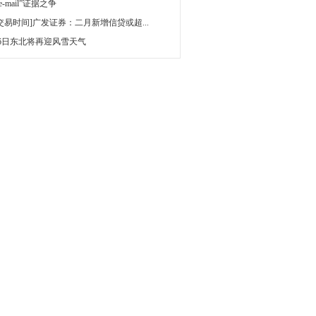
 e-mail”证据之争
[交易时间]广发证券：二月新增信贷或超...
16日东北将再迎风雪天气