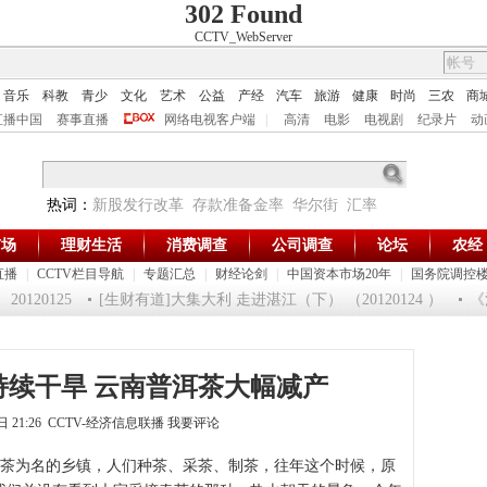
302 Found
CCTV_WebServer
音乐
科教
青少
文化
艺术
公益
产经
汽车
旅游
健康
时尚
三农
商
直播中国
赛事直播
网络电视客户端
|
高清
电影
电视剧
纪录片
动
热词：
新股发行改革
存款准备金率
华尔街
汇率
市场
理财生活
消费调查
公司调查
论坛
农经
直播
|
CCTV栏目导航
|
专题汇总
|
财经论剑
|
中国资本市场20年
|
国务院调控
120125
[生财有道]大集大利 走进湛江（下） （20120124 ）
《消
持续干旱 云南普洱茶大幅减产
0日 21:26 CCTV-经济信息联播
我要评论
茶为名的乡镇，人们种茶、采茶、制茶，往年这个时候，原