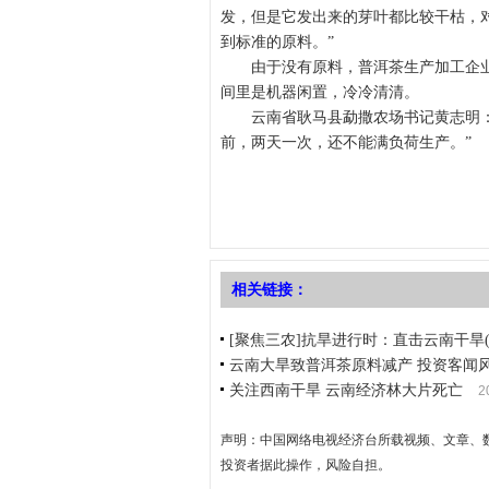
发，但是它发出来的芽叶都比较干枯，
到标准的原料。”
由于没有原料，普洱茶生产加工企
间里是机器闲置，冷冷清清。
云南省耿马县勐撒农场书记黄志明
前，两天一次，还不能满负荷生产。”
相关链接：
[聚焦三农]抗旱进行时：直击云南干旱(201
云南大旱致普洱茶原料减产 投资客闻
关注西南干旱 云南经济林大片死亡
2
声明：中国网络电视经济台所载视频、文章、
投资者据此操作，风险自担。