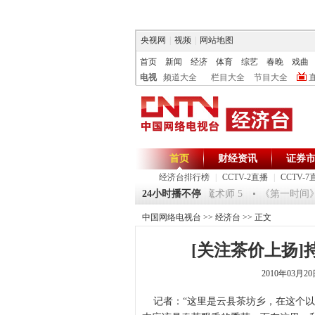
央视网
|
视频
|
网站地图
首页
新闻
经济
体育
综艺
春晚
戏曲
电视
频道大全
栏目大全
节目大全
首页
财经资讯
证券
经济台排行榜
|
CCTV-2直播
|
CCTV-7
《环球驿站》20120125 祝福2012-超级魔术师 5
24小时播不停
《第一时间》 20
中国网络电视台
>>
经济台
>> 正文
[关注茶价上扬]
2010年03月2
记者：“这里是云县茶坊乡，在这个以