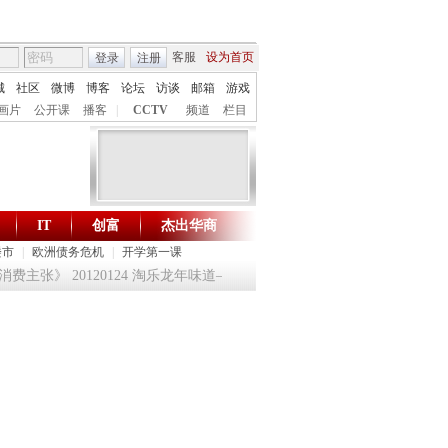
客服
设为首页
登录
注册
城
社区
微博
博客
论坛
访谈
邮箱
游戏
画片
公开课
播客
|
CCTV
频道
栏目
IT
创富
杰出华商
财智生活 一键通达
楼市
|
欧洲债务危机
|
开学第一课
费主张》 20120124 淘乐龙年味道——鱼跃迎龙合家欢
提问2012：