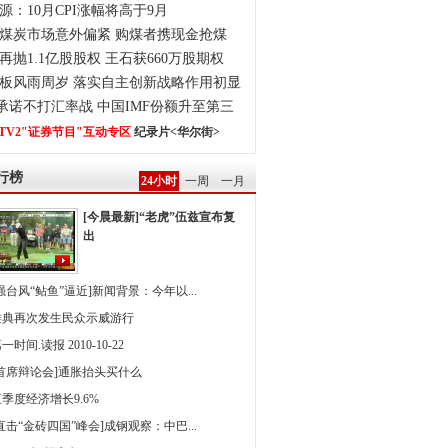
源：10月CPI涨幅将高于9月
煤炭市场意外偏紧 购煤者携现金抢煤
再抛1.1亿股股权 王石获660万股期权
板风雨周岁 落实自主创新战略作用初显
0承诺不打汇率战 中国IMF份额升至第三
TV2"证券节目"互动专区
纪录片<华尔街>
行榜
24小时
一周
一月
[今晨最新]“老虎”伍兹宣布复
出
强台风“鲇鱼”逼近]新闻背景：今年以...
雅典再次发生民众示威游行
一时间.读报 2010-10-22
[首席辩论会]通胀抬头买什么
季度经济增长9.6%
直击“金砖四国”峰会]成钢观察：中巴...