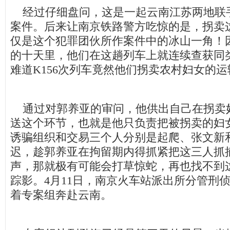
经过仔细盘问，这是一起云南江苏两地联
案件。后来让南京铁路警方吃惊的是，拐卖
仅是这个犯罪团伙所作案件中的冰山一角！因
的十天里，他们在这趟列车上就连续查获同
难道K156次列车竟然他们拐卖农村妇女的
通过对郭养亚的审问，他供出自己在拐卖
送这个环节，也就是他只负责把被拐卖的妇
诱骗组织和交易三个人分别是起爬、张文新
迟，趁郭养亚在拘留期内得抓紧把这三人抓
声，那就极有可能会打草惊蛇，再也找不到
踪影。4月11日，南京火车站派出所分管刑
着专案组奔赴云南。