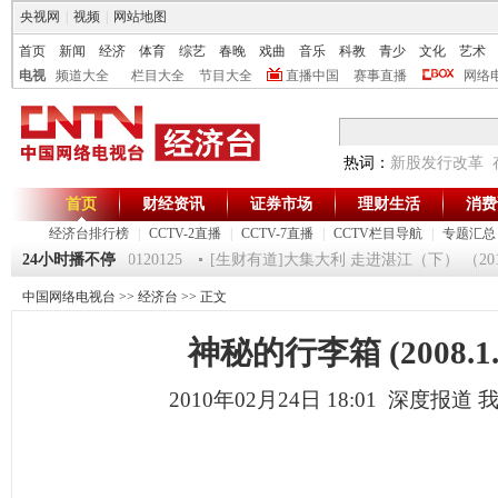
央视网
|
视频
|
网站地图
首页
新闻
经济
体育
综艺
春晚
戏曲
音乐
科教
青少
文化
艺术
电视
频道大全
栏目大全
节目大全
直播中国
赛事直播
网络
热词：
新股发行改革
首页
财经资讯
证券市场
理财生活
消费
经济台排行榜
|
CCTV-2直播
|
CCTV-7直播
|
CCTV栏目导航
|
专题汇总
《第一时间》 20120125
24小时播不停
[生财有道]大集大利 走进湛江（下） （2012012
中国网络电视台
>>
经济台
>> 正文
神秘的行李箱 (2008.1.
2010年02月24日 18:01 深度报道