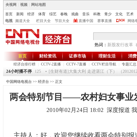
央视网
|
视频
|
网站地图
首页
新闻
经济
体育
综艺
春晚
戏曲
音乐
科教
青少
文化
艺术
电视
频道大全
栏目大全
节目大全
直播中国
赛事直播
网络
热词：
新股发行改革
首页
财经资讯
证券市场
理财生活
消费
经济台排行榜
|
CCTV-2直播
|
CCTV-7直播
|
CCTV栏目导航
|
专题汇总
间》 20120125
24小时播不停
[生财有道]大集大利 走进湛江（下） （20120124 ）
中国网络电视台
>>
经济台
>> 正文
两会特别节目——农村妇女事业发展 (
2010年02月24日 18:02 深度报道
主持人：好，欢迎您继续收看两会特别报道