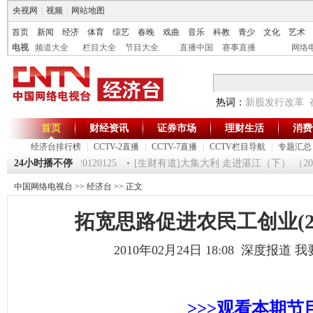
央视网
|
视频
|
网站地图
首页
新闻
经济
体育
综艺
春晚
戏曲
音乐
科教
青少
文化
艺术
电视
频道大全
栏目大全
节目大全
直播中国
赛事直播
网络
热词：
新股发行改革
首页
财经资讯
证券市场
理财生活
消费
经济台排行榜
|
CCTV-2直播
|
CCTV-7直播
|
CCTV栏目导航
|
专题汇总
《第一时间》 20120125
24小时播不停
[生财有道]大集大利 走进湛江（下） （20120
中国网络电视台
>>
经济台
>> 正文
拓宽思路促进农民工创业(2009
2010年02月24日 18:08 深度报道
我
>>>观看本期
节