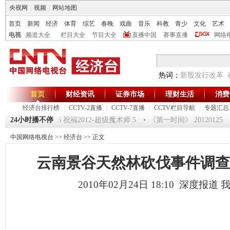
央视网
|
视频
|
网站地图
首页
新闻
经济
体育
综艺
春晚
戏曲
音乐
科教
青少
文化
艺术
电视
频道大全
栏目大全
节目大全
直播中国
赛事直播
网络
热词：
新股发行改革
首页
财经资讯
证券市场
理财生活
消费
经济台排行榜
|
CCTV-2直播
|
CCTV-7直播
|
CCTV栏目导航
|
专题汇总
驿站》20120125 祝福2012-超级魔术师 5
24小时播不停
《第一时间》 20120125
中国网络电视台
>>
经济台
>> 正文
云南景谷天然林砍伐事件调查(200
2010年02月24日 18:10 深度报道