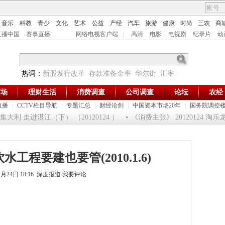
音乐
科教
青少
文化
艺术
公益
产经
汽车
旅游
健康
时尚
三农
商
直播中国
赛事直播
网络电视客户端
|
高清
电影
电视剧
纪录片
动
热词：
新股发行改革
存款准备金率
华尔街
汇率
市场
理财生活
消费调查
公司调查
论坛
农经
直播
|
CCTV栏目导航
|
专题汇总
|
财经论剑
|
中国资本市场20年
|
国务院调控
利 走进湛江（下） （20120124 ）
《消费主张》 20120124 淘乐
水工程要建也要管(2010.1.6)
2月24日 18:16 深度报道
我要评论