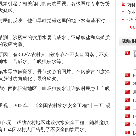
现象引起了相关部门的高度重视。各级医疗专家纷纷
万科
大疑凶。
创业
G2
村民们反映，他们早就觉得这里的地下水有些不对
CC
猜测，沙楼村的饮用水属苦咸水，亚硝酸盐和腐殖质
视频排
的致癌物质。
1
因，有3.12亿农村人口饮水存在不安全因素，不安
砷水、苦咸水、血吸虫疫水等。
氟水导致氟斑牙、骨节变形的图片。在内蒙古巴彦淖
2
[
皮肤过度角质化，最终癌变。
3
和江西鄱阳湖地区，血吸虫疫水让许多村民患上血吸
4
第
5
视， 2006年，《全国农村饮水安全工程“十一五”规
6
三
7
[
701亿元，帮助农村地区建设饮水安全工程，随着这项
8
“
1.54亿农村人口告别了不安全的饮用水。
9