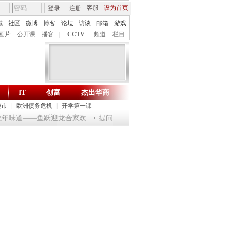
客服
设为首页
登录
注册
城
社区
微博
博客
论坛
访谈
邮箱
游戏
画片
公开课
播客
|
CCTV
频道
栏目
IT
创富
杰出华商
财智生活 一键通达
楼市
|
欧洲债务危机
|
开学第一课
龙年味道——鱼跃迎龙合家欢
提问2012：机遇与悬念共存
《环球驿站》20