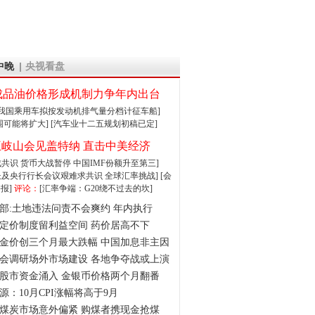
中晚
央视看盘
成品油价格形成机制力争年内出台
:我国乘用车拟按发动机排气量分档计征车船]
围可能将扩大]
[汽车业十二五规划初稿已定]
王岐山会见盖特纳 直击中美经济
达成共识 货币大战暂停
中国IMF份额升至第三]
财长及央行行长会议艰难求共识
全球汇率挑战]
[会
报]
评论：
[汇率争端：G20绕不过去的坎]
部:土地违法问责不会爽约 年内执行
定价制度留利益空间 药价居高不下
金价创三个月最大跌幅 中国加息非主因
会调研场外市场建设 各地争夺战或上演
股市资金涌入 金银币价格两个月翻番
源：10月CPI涨幅将高于9月
煤炭市场意外偏紧 购煤者携现金抢煤