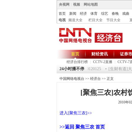
央视网
|
视频
|
网站地图
首页
新闻
经济
体育
综艺
春晚
戏曲
电视
频道大全
栏目大全
节目大全
首页
财经资讯
证券
经济台排行榜
|
CCTV-2直播
|
CCTV-7
5 祝福2012-超级魔术师 5
《第一时间》 20120125
24小时播不停
[生财有道]大集大
中国网络电视台
>>
经济台
>> 正文
[聚焦三农]农村饮
2010年0
进入[聚焦三农]>>
>>返回 聚焦三农 首页