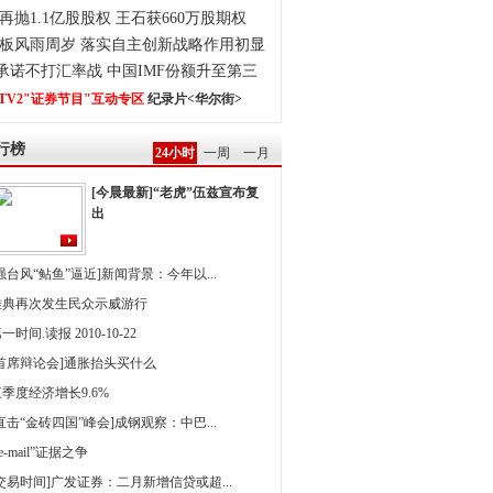
再抛1.1亿股股权 王石获660万股期权
板风雨周岁 落实自主创新战略作用初显
0承诺不打汇率战 中国IMF份额升至第三
TV2"证券节目"互动专区
纪录片<华尔街>
行榜
24小时
一周
一月
[今晨最新]“老虎”伍兹宣布复
出
强台风“鲇鱼”逼近]新闻背景：今年以...
雅典再次发生民众示威游行
一时间.读报 2010-10-22
[首席辩论会]通胀抬头买什么
季度经济增长9.6%
直击“金砖四国”峰会]成钢观察：中巴...
 e-mail”证据之争
[交易时间]广发证券：二月新增信贷或超...