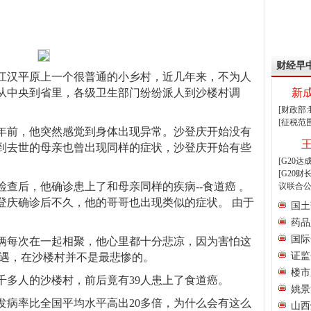
财经早
江汉平原上一个很普通的小乡村，近几年来，不为人
从中央到省里，各级卫生部门纷纷派人到沙楼村调
新
[财政部
[征税范
年前，他突然感觉到身体出现异常。沙登庆开始没有
到去世的母亲也曾出现同样的症状，沙登庆开始有些
[G20
[G20
查后，他确诊患上了和母亲同样的疾病--食道癌 。
议联合公
登庆确诊后不久，他的哥哥也出现类似的症状。 由于
国土
。
药品
国际
俩每次在一起相聚，他心里都十分悲凉，因为害怕这
证监
遭遇，在沙楼村并不是最悲惨的。
楼市
千多人的沙楼村，前后竟有39人患上了食道癌。
姚景
发病率比全国平均水平高出20多倍，为什么会有这么
山西