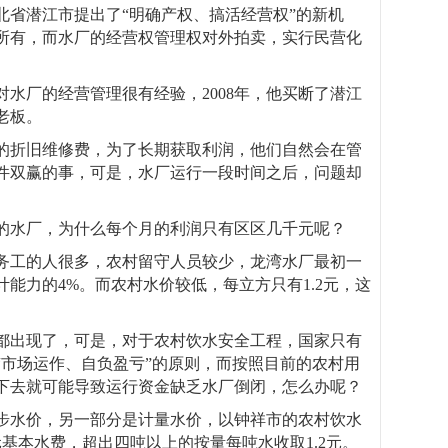
北省潜江市提出了“明确产权、搞活经营权”的新机
所有，而水厂的经营权管理权对外拍卖，实行民营化
水厂的经营管理很有经验，2008年，他买断了潜江
老板。
的折旧维修费，为了长期获取利润，他们自然会在管
件双赢的事，可是，水厂运行一段时间之后，问题却
的水厂，为什么每个月的利润只有区区几千元呢？
务工的人很多，农村留守人员较少，龙湾水厂最初一
能力的4%。而农村水价较低，每立方只有1.2元，这
都出现了，可是，对于农村饮水安全工程，国家只有
“市场运作、自负盈亏”的原则，而按照目前的农村用
下去就可能导致运行资金缺乏水厂倒闭，怎么办呢？
步水价，另一部分是计量水价，以钟祥市的农村饮水
基本水费，超出四吨以上的按量每吨水收取1.2元。