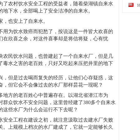
为了农村饮水安全工程的受益者，随着柴湖镇自来水
10
的地下水，全部喝上了安全洁净的自来水。
家，也安上了自来水。
不用为饮水致癌而犯愁了，按说这是一件皆大欢喜的
们在欣喜之余，对这件喜事却是将信将疑，心有忧
决农民饮水问题，也曾建起了一个自来水厂，但是几
了毒水之害的老百姓，只好又吃起来压把井里的地下
兴，但是过去喝而复失的经历，让他们心存疑惑，这
奋，但它会不会像过去的水厂那样昙花一现呢？
多地方的老百姓心中普遍存在。以湖北省潜江市为
村群众饮水不安全问题，这里曾经建了380多个自来水
的这些水厂为什么会运行不下去呢？
水安全工程在建设之初，就注意汲取过去建水厂失败
关。上规模上档次的水厂建成了，它就一定能够长久