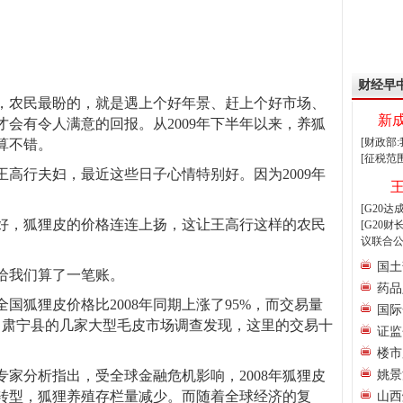
财经早
，农民最盼的，就是遇上个好年景、赶上个好市场、
新
会有令人满意的回报。从2009年下半年以来，养狐
[财政部
算不错。
[征税范
高行夫妇，最近这些日子心情特别好。因为2009年
[G20
好，狐狸皮的价格连连上扬，这让王高行这样的农民
[G20
议联合公
国土
给我们算了一笔账。
药品
全国狐狸皮价格比2008年同期上涨了95%，而交易量
国际
、肃宁县的几家大型毛皮市场调查发现，这里的交易十
证监
楼市
家分析指出，受全球金融危机影响，2008年狐狸皮
姚景
转型，狐狸养殖存栏量减少。而随着全球经济的复
山西