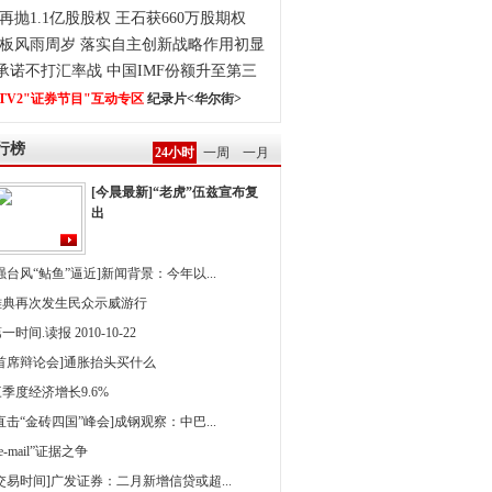
再抛1.1亿股股权 王石获660万股期权
板风雨周岁 落实自主创新战略作用初显
0承诺不打汇率战 中国IMF份额升至第三
TV2"证券节目"互动专区
纪录片<华尔街>
行榜
24小时
一周
一月
[今晨最新]“老虎”伍兹宣布复
出
强台风“鲇鱼”逼近]新闻背景：今年以...
雅典再次发生民众示威游行
一时间.读报 2010-10-22
[首席辩论会]通胀抬头买什么
季度经济增长9.6%
直击“金砖四国”峰会]成钢观察：中巴...
 e-mail”证据之争
[交易时间]广发证券：二月新增信贷或超...