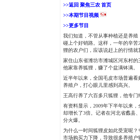
>>返回 聚焦三农 首页
>>本期节目
视频
>>更多节目
我们知道，不管从事种植还是养殖
碰上个好销路。这样，一年的辛苦才
狸的农户们，应该说赶上的行情就
家住山东省潍坊市潍城区河东村的王
他家靠养狐狸，赚了个盆满钵满。
近半年以来，全国毛皮市场普遍看
养殖户，打心眼儿里感到高兴。
王高行养了六百多只狐狸，他专门
有资料显示，2009年下半年以来，
却增长了3倍。记者在河北省蠡县
分火爆。
为什么一时间狐狸皮如此受宠呢？专
市场购买力下降，导致很多养殖户