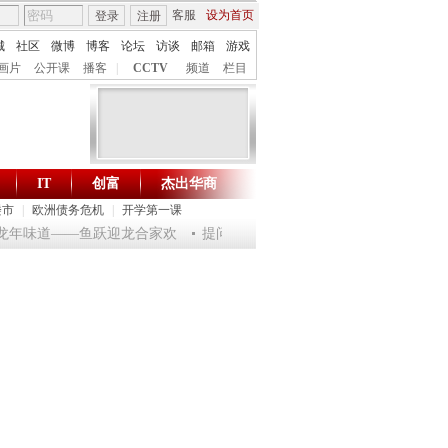
客服
设为首页
登录
注册
城
社区
微博
博客
论坛
访谈
邮箱
游戏
画片
公开课
播客
|
CCTV
频道
栏目
IT
创富
杰出华商
财智生活 一键通达
楼市
|
欧洲债务危机
|
开学第一课
乐龙年味道——鱼跃迎龙合家欢
提问2012：机遇与悬念共存
《环球驿站》2