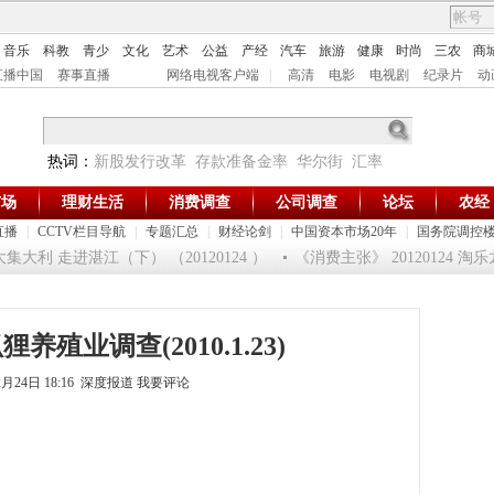
音乐
科教
青少
文化
艺术
公益
产经
汽车
旅游
健康
时尚
三农
商
直播中国
赛事直播
网络电视客户端
|
高清
电影
电视剧
纪录片
动
热词：
新股发行改革
存款准备金率
华尔街
汇率
市场
理财生活
消费调查
公司调查
论坛
农经
直播
|
CCTV栏目导航
|
专题汇总
|
财经论剑
|
中国资本市场20年
|
国务院调控
大利 走进湛江（下） （20120124 ）
《消费主张》 20120124 淘
养殖业调查(2010.1.23)
2月24日 18:16 深度报道
我要评论