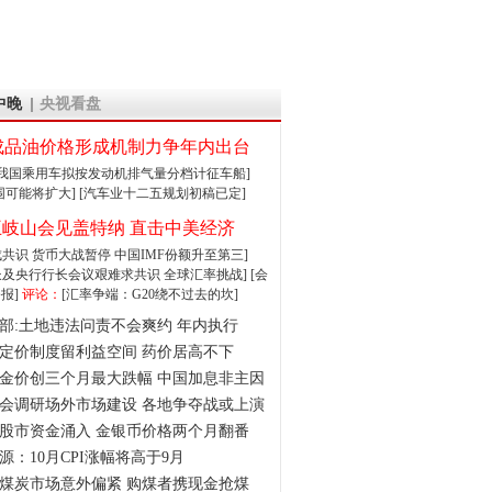
中晚
央视看盘
成品油价格形成机制力争年内出台
:我国乘用车拟按发动机排气量分档计征车船]
围可能将扩大]
[汽车业十二五规划初稿已定]
王岐山会见盖特纳 直击中美经济
达成共识 货币大战暂停
中国IMF份额升至第三]
财长及央行行长会议艰难求共识
全球汇率挑战]
[会
报]
评论：
[汇率争端：G20绕不过去的坎]
部:土地违法问责不会爽约 年内执行
定价制度留利益空间 药价居高不下
金价创三个月最大跌幅 中国加息非主因
会调研场外市场建设 各地争夺战或上演
股市资金涌入 金银币价格两个月翻番
源：10月CPI涨幅将高于9月
煤炭市场意外偏紧 购煤者携现金抢煤