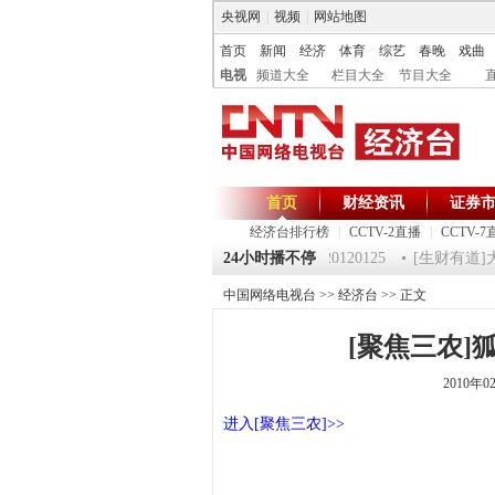
央视网
|
视频
|
网站地图
首页
新闻
经济
体育
综艺
春晚
戏曲
电视
频道大全
栏目大全
节目大全
首页
财经资讯
证券
经济台排行榜
|
CCTV-2直播
|
CCTV-7
25 祝福2012-超级魔术师 5
《第一时间》 20120125
24小时播不停
[生财有道]大集
中国网络电视台
>>
经济台
>> 正文
[聚焦三农]狐狸
2010年0
进入[聚焦三农]>>