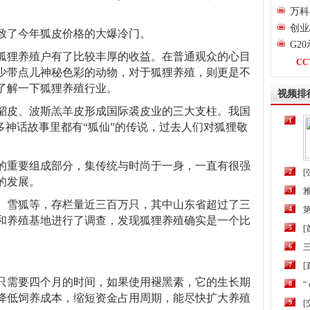
万科
创业
致了今年狐皮价格的大爆冷门。
G2
让狐狸养殖户有了比较丰厚的收益。在普通观众的心目
CC
少带点儿神秘色彩的动物，对于狐狸养殖，则更是不
了解一下狐狸养殖行业。
视频排
貂皮、波斯羔羊皮形成国际裘皮业的三大支柱。我国
1
多神话故事里都有“狐仙”的传说，过去人们对狐狸敬
的重要组成部分，集传统与时尚于一身，一直有很强
2
[
的发展。
3
、雪狐等，存栏量近三百万只，其中山东省超过了三
4
第
和养殖基地进行了调查，发现狐狸养殖确实是一个比
5
6
三
7
[
只需要四个月的时间，如果使用褪黑素，它的生长期
8
“
降低饲养成本，缩短资金占用周期，能尽快扩大养殖
9