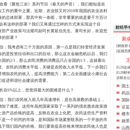
收看《聚焦三农》系列节目《春天的声音》，我们都知道农
工作的重中之重。近期，农业部又对2010年我国的农业农村
保的总体部署，那其中有一条呢，非常重要的就是要千方百计
么会有这样的部署？我们又将通过怎样的方式来实现这个目
财经早
业部产业政策与法规司副司长黄延信先生。黄司长好，欢迎您
样的部署？
新
[财政部
信：我考虑有三个方面的原因，第一点是我们转变经济发展
[征税范
靠的是投资拉动和出口的拉动，那么这次金融危机以后，我们
国的2/3，那么农民消费的消费品只占全国的1/3，这就看出
度。农民的消费水平低，关键是农民收入水平低，下一步我们
[G20
[G20
要增加农民的收入，提高消费能力；第二点全面建设小康社会
议联合公
们促进和谐社会建设的需要。
国土
长在6%以上，您觉得最大的困难是什么？
药品
信：我们农民收入前几年高速增长，是在高基数的基础上，
国际
增加了难度。这些年虽然国家采取了一系列的强农惠农政策措
证监
上游产品价格的提高，反映在农业上化肥、农药这些生产资料
楼市
不是一个封闭的市场，是和国际市场紧密联系的一个开放的市
姚景
低于我们国内的价格。我们要靠提高价格来增加农民收入也是
山西