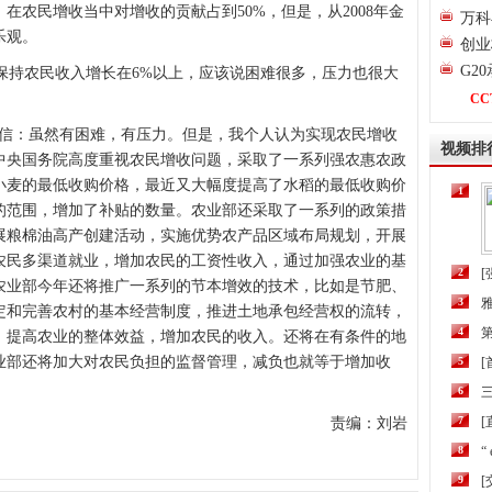
在农民增收当中对增收的贡献占到50%，但是，从2008年金
万科
乐观。
创业
G2
持农民收入增长在6%以上，应该说困难很多，压力也很大
CC
信：虽然有困难，有压力。但是，我个人认为实现农民增收
视频排
中央国务院高度重视农民增收问题，采取了一系列强农惠农政
小麦的最低收购价格，最近又大幅度提高了水稻的最低收购价
1
的范围，增加了补贴的数量。农业部还采取了一系列的政策措
展粮棉油高产创建活动，实施优势农产品区域布局规划，开展
农民多渠道就业，增加农民的工资性收入，通过加强农业的基
2
[
农业部今年还将推广一系列的节本增效的技术，比如是节肥、
3
定和完善农村的基本经营制度，推进土地承包经营权的流转，
4
第
，提高农业的整体效益，增加农民的收入。还将在有条件的地
业部还将加大对农民负担的监督管理，减负也就等于增加收
5
6
三
7
[
责编：刘岩
8
“
9