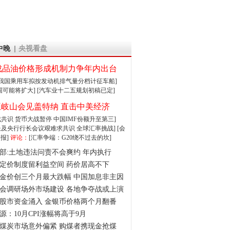
中晚
央视看盘
成品油价格形成机制力争年内出台
:我国乘用车拟按发动机排气量分档计征车船]
围可能将扩大]
[汽车业十二五规划初稿已定]
王岐山会见盖特纳 直击中美经济
达成共识 货币大战暂停
中国IMF份额升至第三]
财长及央行行长会议艰难求共识
全球汇率挑战]
[会
报]
评论：
[汇率争端：G20绕不过去的坎]
部:土地违法问责不会爽约 年内执行
定价制度留利益空间 药价居高不下
金价创三个月最大跌幅 中国加息非主因
会调研场外市场建设 各地争夺战或上演
股市资金涌入 金银币价格两个月翻番
源：10月CPI涨幅将高于9月
煤炭市场意外偏紧 购煤者携现金抢煤