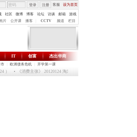
客服
设为首页
登录
注册
城
社区
微博
博客
论坛
访谈
邮箱
游戏
画片
公开课
播客
|
CCTV
频道
栏目
IT
创富
杰出华商
财智生活 一键通达
楼市
|
欧洲债务危机
|
开学第一课
 ）
《消费主张》 20120124 淘乐龙年味道——鱼跃迎龙合家欢
提问