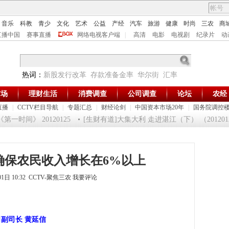
音乐
科教
青少
文化
艺术
公益
产经
汽车
旅游
健康
时尚
三农
商
直播中国
赛事直播
网络电视客户端
|
高清
电影
电视剧
纪录片
动
热词：
新股发行改革
存款准备金率
华尔街
汇率
市场
理财生活
消费调查
公司调查
论坛
农经
直播
|
CCTV栏目导航
|
专题汇总
|
财经论剑
|
中国资本市场20年
|
国务院调控
一时间》 20120125
[生财有道]大集大利 走进湛江（下） （20120124
确保农民收入增长在6%以上
01日 10:32 CCTV-聚焦三农
我要评论
副司长 黄延信