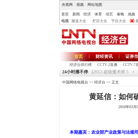
央视网
|
视频
|
网站地图
首页
新闻
经济
体育
综艺
春晚
戏曲
电视
频道大全
栏目大全
节目大全
首页
财经资讯
证券
经济台排行榜
|
CCTV-2直播
|
CCTV-7
《环球驿站》20120125 祝福2012-超级魔术师 5
24小时播不停
《第
中国网络电视台
>>
经济台
>> 正文
黄延信：如何
2010年03月
本期嘉宾：农业部产业政策与法规司