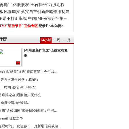
再抛1.1亿股股权 王石获660万股期权
板风雨周岁 落实自主创新战略作用初显
0承诺不打汇率战 中国IMF份额升至第三
TV2"证券节目"互动专区
纪录片<华尔街>
行榜
24小时
一周
一月
[今晨最新]“老虎”伍兹宣布复
出
强台风“鲇鱼”逼近]新闻背景：今年以...
雅典再次发生民众示威游行
一时间.读报 2010-10-22
[首席辩论会]通胀抬头买什么
季度经济增长9.6%
直击“金砖四国”峰会]成钢观察：中巴...
 e-mail”证据之争
[交易时间]广发证券：二月新增信贷或超...