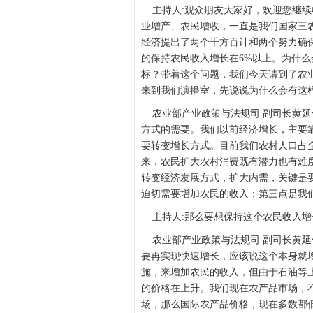
主持人:观众朋友大家好，欢迎您继续
业增产、农民增收，一直是我们国家三农
经济提出了两个千方百计和两个努力确
的保持农民收入增长在6%以上。为什
标？带着这个问题，我们今天请到了农
来到我们演播室，先说说为什么会有这
农业部产业政策与法规司 副司长黄延
方式的需要。我们以前经济增长，主要
要转变增长方式。目前我们农村人口占全
来，农民扩大农村消费既有潜力也有难
转变经济发展方式，扩大内需，关键是
迫切需要增加农民的收入；第三点是我
主持人:那么要想保持这个农民收入增
农业部产业政策与法规司 副司长黄延
要再实现快速增长，应该说这个本身就
施，来增加农民的收入，但由于石油等
的价格在上升。我们现在农产品市场，
场，那么国际农产品价格，现在多数都