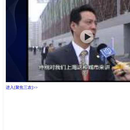
进入[聚焦三农]>>