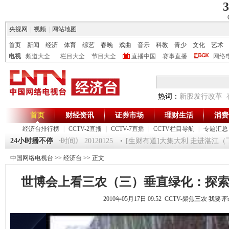
3
央视网
|
视频
|
网站地图
首页
新闻
经济
体育
综艺
春晚
戏曲
音乐
科教
青少
文化
艺术
电视
频道大全
栏目大全
节目大全
直播中国
赛事直播
网络
热词：
新股发行改革
首页
财经资讯
证券市场
理财生活
消费
经济台排行榜
|
CCTV-2直播
|
CCTV-7直播
|
CCTV栏目导航
|
专题汇总
魔术师 5
24小时播不停
《第一时间》 20120125
[生财有道]大集大利 走进湛江（下） （
中国网络电视台
>>
经济台
>> 正文
世博会上看三农（三）垂直绿化：探
2010年05月17日 09:52 CCTV-聚焦三农
我要评