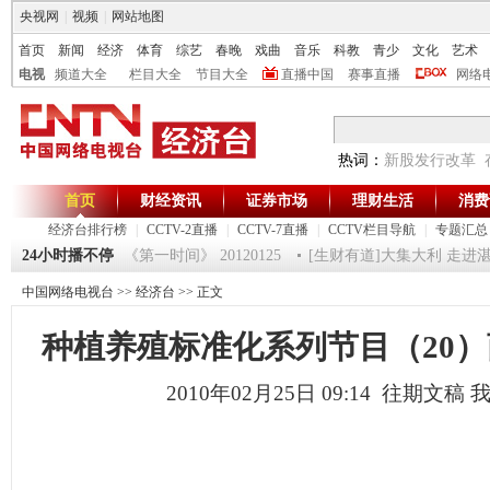
央视网
|
视频
|
网站地图
首页
新闻
经济
体育
综艺
春晚
戏曲
音乐
科教
青少
文化
艺术
电视
频道大全
栏目大全
节目大全
直播中国
赛事直播
网络
热词：
新股发行改革
首页
财经资讯
证券市场
理财生活
消费
经济台排行榜
|
CCTV-2直播
|
CCTV-7直播
|
CCTV栏目导航
|
专题汇总
级魔术师 5
24小时播不停
《第一时间》 20120125
[生财有道]大集大利 走进湛江（下）
中国网络电视台
>>
经济台
>> 正文
种植养殖标准化系列节目（20
2010年02月25日 09:14 往期文稿