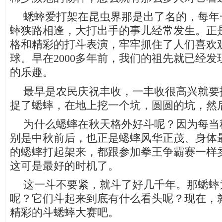
蟋蟀爱打架在昆虫界那是出了名的，每年
蟀狭路相逢，大打出手的事儿经常发生。正
格和精彩的打斗表演，牢牢抓住了人们喜欢
球。早在
2000
多年前，我们的祖先就已经发
的乐趣。
最早是农民庆祝丰收，一丰收很高兴就要
捉了蟋蟀，在地上挖一个坑，圆圆的坑，然
为什么蟋蟀在秋天格外好斗呢？因为每当
别是中秋前后，也正是蟋蟀风华正茂、身体
的蟋蟀打起架来，都跟参加拳王争霸赛一样
这可是最好的时机了。
这一斗不要紧，就斗了好几千年。那蟋蟀
呢？它们斗起来到底有什么看头呢？现在，
精彩的斗蟋蟀大赛吧。