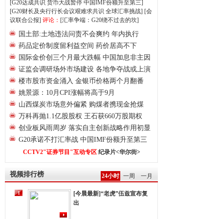
[G20达成共识 货币大战暂停
中国IMF份额升至第三]
[G20财长及央行行长会议艰难求共识
全球汇率挑战]
[会
议联合公报]
评论：
[汇率争端：G20绕不过去的坎]
国土部:土地违法问责不会爽约 年内执行
药品定价制度留利益空间 药价居高不下
国际金价创三个月最大跌幅 中国加息非主因
证监会调研场外市场建设 各地争夺战或上演
楼市股市资金涌入 金银币价格两个月翻番
姚景源：10月CPI涨幅将高于9月
山西煤炭市场意外偏紧 购煤者携现金抢煤
万科再抛1.1亿股股权 王石获660万股期权
创业板风雨周岁 落实自主创新战略作用初显
G20承诺不打汇率战 中国IMF份额升至第三
CCTV2"证券节目"互动专区
纪录片<华尔街>
视频排行榜
24小时
一周
一月
1
[今晨最新]“老虎”伍兹宣布复
出