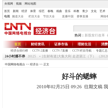
央视网
|
视频
|
网站地图
首页
新闻
经济
体育
综艺
春晚
戏曲
音乐
科教
青少
文化
艺术
电视
频道大全
栏目大全
节目大全
直播中国
赛事直播
网络
热词：
新股发行改革
首页
财经资讯
证券市场
理财生活
消费
经济台排行榜
|
CCTV-2直播
|
CCTV-7直播
|
CCTV栏目导航
|
专题汇总
第一时间》 20120125
24小时播不停
[生财有道]大集大利 走进湛江（下） （20120124
中国网络电视台
>>
经济台
>> 正文
好斗的蟋蟀
2010年02月25日 09:26 往期文稿