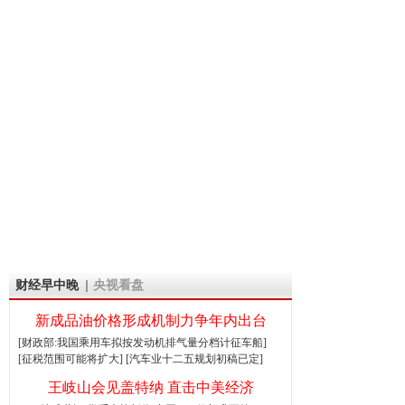
财经早中晚
央视看盘
新成品油价格形成机制力争年内出台
[财政部:我国乘用车拟按发动机排气量分档计征车船]
[征税范围可能将扩大]
[汽车业十二五规划初稿已定]
王岐山会见盖特纳 直击中美经济