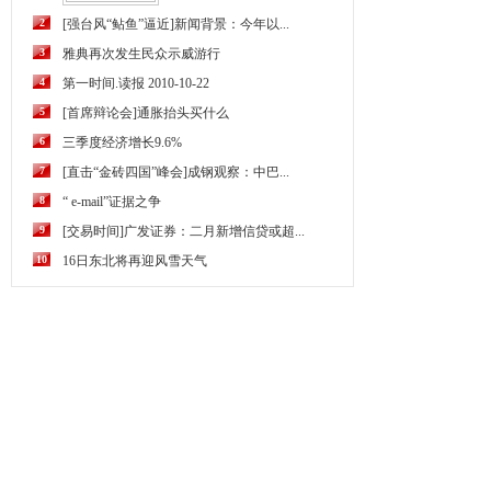
2
[强台风“鲇鱼”逼近]新闻背景：今年以...
3
雅典再次发生民众示威游行
4
第一时间.读报 2010-10-22
5
[首席辩论会]通胀抬头买什么
6
三季度经济增长9.6%
7
[直击“金砖四国”峰会]成钢观察：中巴...
8
“ e-mail”证据之争
9
[交易时间]广发证券：二月新增信贷或超...
10
16日东北将再迎风雪天气