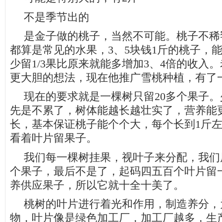
不是季节出的
是金子做的桃子，当然不可能。桃子不稀
都算是常见的水果，
3
、
5
块钱
1
斤的桃子，
少留
1/3
果比原来就能多增加
3
、
4
倍的收入。
更大胆的想法，现在他推广雪桃种植，有了
现在的要求就是一棵树只留
20
多个果子。
先是不累了，树体能越长越壮实了，营养能
长，基本保证桃子能个个大，每个长到
1
斤
看着叶片留果子。
我们每一棵树挂果，视叶子来分配，我们
个果子，最后不是了，起码四五百个叶片留
养供应果子，所以它就十全十美了。
桃树的叶片进行着光和作用，制造养分，
物，叶片像是绿色加工厂，加工厂越多，生