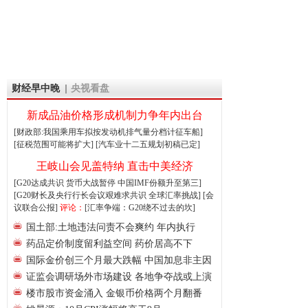
财经早中晚
央视看盘
新成品油价格形成机制力争年内出台
[财政部:我国乘用车拟按发动机排气量分档计征车船]
[征税范围可能将扩大]
[汽车业十二五规划初稿已定]
王岐山会见盖特纳 直击中美经济
[G20达成共识 货币大战暂停
中国IMF份额升至第三]
[G20财长及央行行长会议艰难求共识
全球汇率挑战]
[会
议联合公报]
评论：
[汇率争端：G20绕不过去的坎]
国土部:土地违法问责不会爽约 年内执行
药品定价制度留利益空间 药价居高不下
国际金价创三个月最大跌幅 中国加息非主因
证监会调研场外市场建设 各地争夺战或上演
楼市股市资金涌入 金银币价格两个月翻番