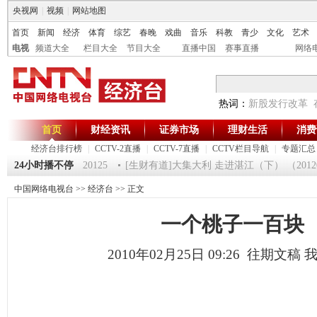
央视网
|
视频
|
网站地图
首页
新闻
经济
体育
综艺
春晚
戏曲
音乐
科教
青少
文化
艺术
电视
频道大全
栏目大全
节目大全
直播中国
赛事直播
网络
热词：
新股发行改革
首页
财经资讯
证券市场
理财生活
消费
经济台排行榜
|
CCTV-2直播
|
CCTV-7直播
|
CCTV栏目导航
|
专题汇总
第一时间》 20120125
24小时播不停
[生财有道]大集大利 走进湛江（下） （2012012
中国网络电视台
>>
经济台
>> 正文
一个桃子一百块
2010年02月25日 09:26 往期文稿