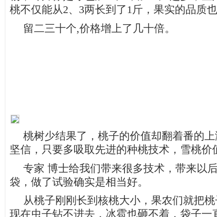
桃不仅能从
2
、
3
两长到了
1
斤，果实的品质
留二三十个
,
价格增上了几十倍。
桃树少结果了，桃子的价值却翻着番的上
坚信，只要多吸取先进的种桃技术，雪桃价
专家 博士给我们带来很多技术，带来以
袋，做了试验确实是相当好。
从桃子刚刚长到核桃大小，果农们就把桃
现在虫子钻不进去，冰雹也砸不着，袋子一