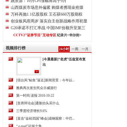
姚景源：10月CPI涨幅将高于9月
山西煤炭市场意外偏紧 购煤者携现金抢煤
万科再抛1.1亿股股权 王石获660万股期权
创业板风雨周岁 落实自主创新战略作用初显
G20承诺不打汇率战 中国IMF份额升至第三
CCTV2"证券节目"互动专区
纪录片<华尔街>
视频排行榜
24小时
一周
一月
1
[今晨最新]“老虎”伍兹宣布复
出
2
[强台风“鲇鱼”逼近]新闻背景：今年以...
3
雅典再次发生民众示威游行
4
第一时间.读报 2010-10-22
5
[首席辩论会]通胀抬头买什么
6
三季度经济增长9.6%
7
[直击“金砖四国”峰会]成钢观察：中巴...
8
“ e-mail”证据之争