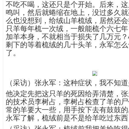
不吃不喝，这还只是个开始。后来，这
鸣叫，然后就蜷缩在地上，没过多久就
么也没想到，给绒山羊梳绒，居然还会
只羊每年梳一次绒，一般能梳个六七年
加羊本身，不就相当于损失了几万元？
剩下的等着梳绒的几十头羊，永军怎么
了。
（采访）张永军：这种症状，我不知道
他决定先把这只羊的死因给弄清楚，张
的技术员李树占，李树占检查了羊的尸
常的羊要大一些，用手按下去有鼓鼓的
永军了解，梳绒前是不是给羊吃过东西
（采访）张永军：梳绒前我把羊给吃得