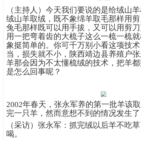
（主持人）今天我们要说的是给绒山羊
绒山羊取绒，既不象绵羊取毛那样用剪
兔毛那样既可以用手拔，又可以用剪刀
用一把弯着齿的大梳子这么一梳一梳就
象挺简单的。你可千万别小看这项技术
当，损失就不小，陕西靖边县养殖户张
羊那会因为不太懂梳绒的技术，把羊都
是怎么回事呢？
2002年春天，张永军养的第一批羊该
完一只羊，然而意想不到的情况发生了
（采访）张永军：抓完绒以后羊不吃草
喝。