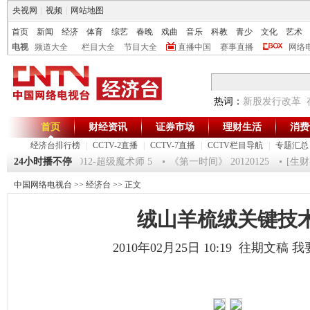
央视网
|
视频
|
网站地图
首页
新闻
经济
体育
综艺
春晚
戏曲
音乐
科教
青少
文化
艺术
电视
频道大全
栏目大全
节目大全
直播中国
赛事直播
网络
热词：
新股发行改革
首页
财经资讯
证券市场
理财生活
消费
经济台排行榜
|
CCTV-2直播
|
CCTV-7直播
|
CCTV栏目导航
|
专题汇总
0120125 祝福2012-超级魔术师 5
24小时播不停
《第一时间》 20120125
[生财有
中国网络电视台
>>
经济台
>> 正文
绒山羊梳绒关键技
2010年02月25日 10:19 往期文稿
我