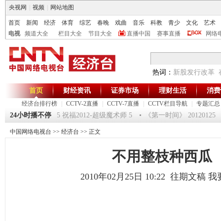
央视网
|
视频
|
网站地图
首页
新闻
经济
体育
综艺
春晚
戏曲
音乐
科教
青少
文化
艺术
电视
频道大全
栏目大全
节目大全
直播中国
赛事直播
网络
热词：
新股发行改革
首页
财经资讯
证券市场
理财生活
消费
经济台排行榜
|
CCTV-2直播
|
CCTV-7直播
|
CCTV栏目导航
|
专题汇总
驿站》20120125 祝福2012-超级魔术师 5
24小时播不停
《第一时间》 20120125
中国网络电视台
>>
经济台
>> 正文
不用整枝种西瓜
2010年02月25日 10:22 往期文稿
我