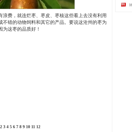
10
有浪费，就连烂枣、枣皮、枣核这些看上去没有利用
成不错的动物饲料和其它的产品。要说这沧州的枣为
因为这枣的品质好！
2
3
4
5
6
7
8
9
10
11
12