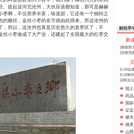
经。提起这河北沧州，大伙应该都知道，那可是赫赫
小枣啊，不仅营养丰富，味道甜，它还有一个独特之
色的糖丝，金丝小枣的名字就由此得来。而这沧州的
了，所以，这沧州也算是历史悠久的老枣区了，不
财经早
金丝小枣做成了大产业，还建起了全国最大的红枣交
新
[财政部
[征税范
[G20
[G20
议联合公
国土
药品
国际
证监
楼市
姚景
山西