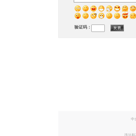
验证码：
中
违法和