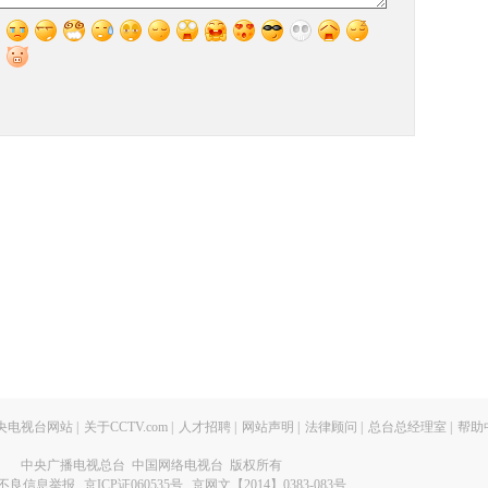
央电视台网站
|
关于CCTV.com
|
人才招聘
|
网站声明
|
法律顾问
|
总台总经理室
|
帮助
中央广播电视总台 中国网络电视台 版权所有
不良信息举报
京ICP证060535号
京网文【2014】0383-083号