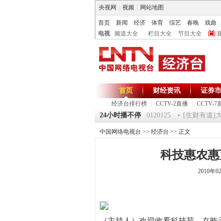
央视网
|
视频
|
网站地图
首页
新闻
经济
体育
综艺
春晚
戏曲
电视
频道大全
栏目大全
节目大全
首页
财经资讯
证券
经济台排行榜
|
CCTV-2直播
|
CCTV-7
25 祝福2012-超级魔术师 5
《第一时间》 20120125
24小时播不停
[生财有道]大集大
中国网络电视台
>>
经济台
>> 正文
科技惠农惠
2010年0
（主持人）欢迎收看科技苑。在昨