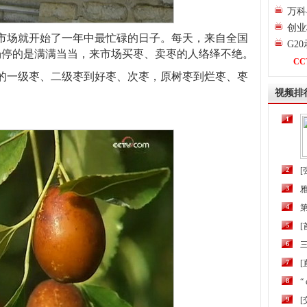
万科
创业
易市场就开始了一年中最忙碌的日子。每天，来自全国
G2
市场停的是满满当当，来市场买枣、卖枣的人络绎不绝。
CC
的一级枣、二级枣到好枣、次枣，原树枣到烂枣、枣
视频排
1
2
[
3
4
第
5
6
三
7
[
8
“
9