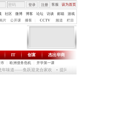
客服
设为首页
登录
注册
城
社区
微博
博客
论坛
访谈
邮箱
游戏
画片
公开课
播客
|
CCTV
频道
栏目
IT
创富
杰出华商
财智生活 一键通达
楼市
|
欧洲债务危机
|
开学第一课
乐龙年味道——鱼跃迎龙合家欢
提问2012：机遇与悬念共存
《环球驿站》2