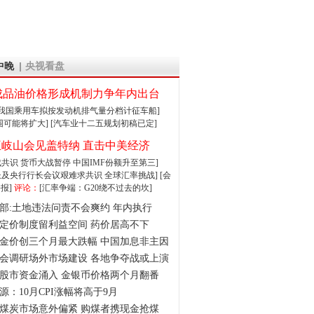
中晚
央视看盘
成品油价格形成机制力争年内出台
:我国乘用车拟按发动机排气量分档计征车船]
围可能将扩大]
[汽车业十二五规划初稿已定]
王岐山会见盖特纳 直击中美经济
达成共识 货币大战暂停
中国IMF份额升至第三]
财长及央行行长会议艰难求共识
全球汇率挑战]
[会
报]
评论：
[汇率争端：G20绕不过去的坎]
部:土地违法问责不会爽约 年内执行
定价制度留利益空间 药价居高不下
金价创三个月最大跌幅 中国加息非主因
会调研场外市场建设 各地争夺战或上演
股市资金涌入 金银币价格两个月翻番
源：10月CPI涨幅将高于9月
煤炭市场意外偏紧 购煤者携现金抢煤