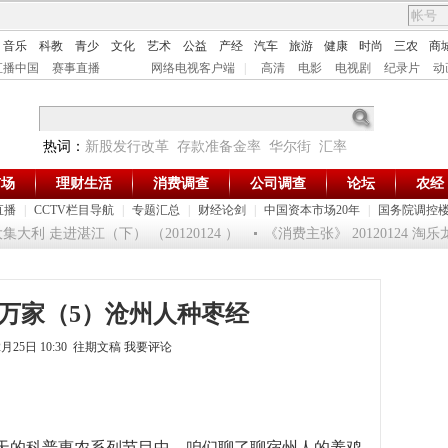
音乐
科教
青少
文化
艺术
公益
产经
汽车
旅游
健康
时尚
三农
商
直播中国
赛事直播
网络电视客户端
|
高清
电影
电视剧
纪录片
动
热词：
新股发行改革
存款准备金率
华尔街
汇率
市场
理财生活
消费调查
公司调查
论坛
农经
直播
|
CCTV栏目导航
|
专题汇总
|
财经论剑
|
中国资本市场20年
|
国务院调控
利 走进湛江（下） （20120124 ）
《消费主张》 20120124 淘
万家（5）沧州人种枣经
2月25日 10:30 往期文稿
我要评论
天的科普惠农系列节目中，咱们聊了聊宿州人的养鸡