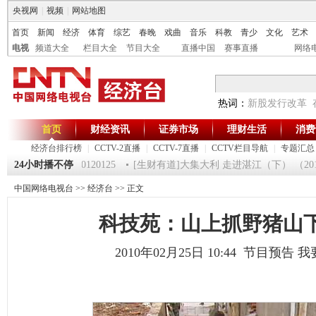
央视网
|
视频
|
网站地图
首页
新闻
经济
体育
综艺
春晚
戏曲
音乐
科教
青少
文化
艺术
电视
频道大全
栏目大全
节目大全
直播中国
赛事直播
网络
热词：
新股发行改革
首页
财经资讯
证券市场
理财生活
消费
经济台排行榜
|
CCTV-2直播
|
CCTV-7直播
|
CCTV栏目导航
|
专题汇总
《第一时间》 20120125
24小时播不停
[生财有道]大集大利 走进湛江（下） （201201
中国网络电视台
>>
经济台
>> 正文
科技苑：山上抓野猪山
2010年02月25日 10:44 节目预告
我