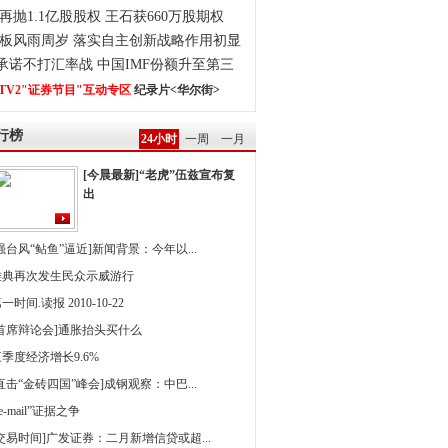
再抛1.1亿股股权 王石获660万股期权
板风雨周岁 落实自主创新战略作用初显
0承诺不打汇率战 中国IMF份额升至第三
TV2"证券节目"互动专区
纪录片<华尔街>
行榜
24小时
一周
一月
[今晨最新]“老虎”伍兹宣布复
出
强台风“鲇鱼”逼近]新闻背景：今年以...
雅典再次发生民众示威游行
一时间.读报 2010-10-22
[首席辩论会]通胀抬头买什么
季度经济增长9.6%
直击“金砖四国”峰会]成钢观察：中巴...
 e-mail”证据之争
[交易时间]广发证券：二月新增信贷或超...