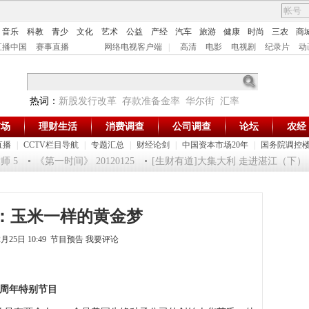
音乐
科教
青少
文化
艺术
公益
产经
汽车
旅游
健康
时尚
三农
商
直播中国
赛事直播
网络电视客户端
|
高清
电影
电视剧
纪录片
动
热词：
新股发行改革
存款准备金率
华尔街
汇率
市场
理财生活
消费调查
公司调查
论坛
农经
直播
|
CCTV栏目导航
|
专题汇总
|
财经论剑
|
中国资本市场20年
|
国务院调控
 5
《第一时间》 20120125
[生财有道]大集大利 走进湛江（下） （20
：玉米一样的黄金梦
2月25日 10:49 节目预告
我要评论
0周年特别节目