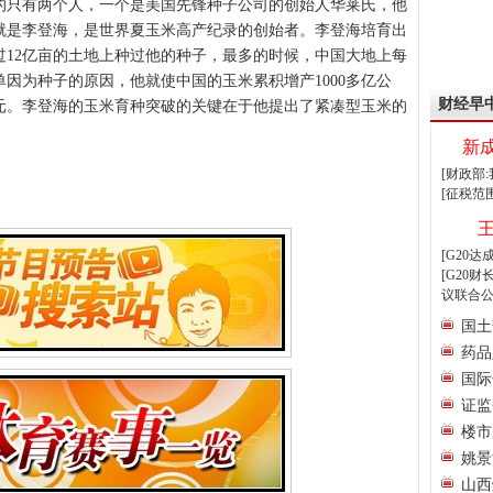
的只有两个人，一个是美国先锋种子公司的创始人华莱氏，他
就是李登海，是世界夏玉米高产纪录的创始者。李登海培育出
过12亿亩的土地上种过他的种子，最多的时候，中国大地上每
因为种子的原因，他就使中国的玉米累积增产1000多亿公
财经早
亿元。李登海的玉米育种突破的关键在于他提出了紧凑型玉米的
新
[财政部
[征税范
[G20
[G20
议联合公
国土
药品
国际
证监
楼市
姚景
山西