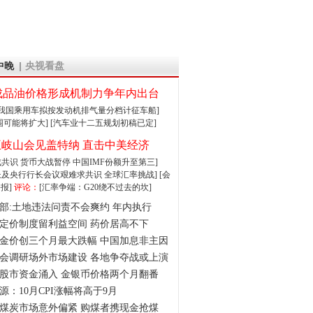
中晚
央视看盘
成品油价格形成机制力争年内出台
:我国乘用车拟按发动机排气量分档计征车船]
围可能将扩大]
[汽车业十二五规划初稿已定]
王岐山会见盖特纳 直击中美经济
达成共识 货币大战暂停
中国IMF份额升至第三]
财长及央行行长会议艰难求共识
全球汇率挑战]
[会
报]
评论：
[汇率争端：G20绕不过去的坎]
部:土地违法问责不会爽约 年内执行
定价制度留利益空间 药价居高不下
金价创三个月最大跌幅 中国加息非主因
会调研场外市场建设 各地争夺战或上演
股市资金涌入 金银币价格两个月翻番
源：10月CPI涨幅将高于9月
煤炭市场意外偏紧 购煤者携现金抢煤