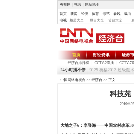
央视网
|
视频
|
网站地图
首页
新闻
经济
体育
综艺
春晚
戏曲
电视
频道大全
栏目大全
节目大全
首页
财经资讯
证券
经济台排行榜
|
CCTV-2直播
|
CCTV-7
《环球驿站》20120125 祝福2012-超级魔术师
24小时播不停
中国网络电视台
>>
经济台
>> 正文
科技苑
2010年0
大地之子6：李登海——中国农村改革3