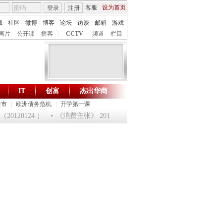
客服
设为首页
登录
注册
城
社区
微博
博客
论坛
访谈
邮箱
游戏
画片
公开课
播客
|
CCTV
频道
栏目
IT
创富
杰出华商
财智生活 一键通达
楼市
|
欧洲债务危机
|
开学第一课
120124 ）
《消费主张》 20120124 淘乐龙年味道——鱼跃迎龙合家