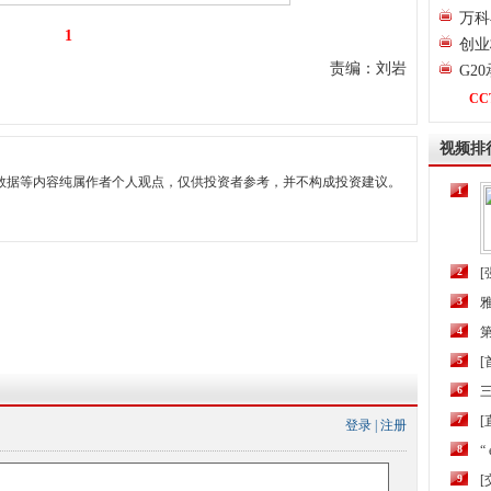
万科
1
创业
责编：刘岩
G2
CC
视频排
数据等内容纯属作者个人观点，仅供投资者参考，并不构成投资建议。
1
2
[
3
4
第
5
6
三
7
[
登录
|
注册
8
“
9