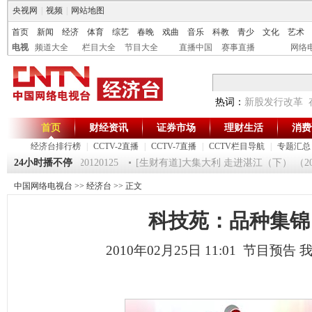
央视网
|
视频
|
网站地图
首页
新闻
经济
体育
综艺
春晚
戏曲
音乐
科教
青少
文化
艺术
电视
频道大全
栏目大全
节目大全
直播中国
赛事直播
网络
热词：
新股发行改革
首页
财经资讯
证券市场
理财生活
消费
经济台排行榜
|
CCTV-2直播
|
CCTV-7直播
|
CCTV栏目导航
|
专题汇总
《第一时间》 20120125
24小时播不停
[生财有道]大集大利 走进湛江（下） （2012
中国网络电视台
>>
经济台
>> 正文
科技苑：品种集锦
2010年02月25日 11:01 节目预告