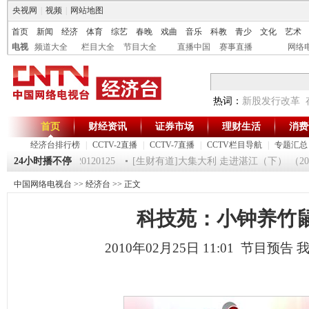
央视网
|
视频
|
网站地图
首页
新闻
经济
体育
综艺
春晚
戏曲
音乐
科教
青少
文化
艺术
电视
频道大全
栏目大全
节目大全
直播中国
赛事直播
网络
热词：
新股发行改革
首页
财经资讯
证券市场
理财生活
消费
经济台排行榜
|
CCTV-2直播
|
CCTV-7直播
|
CCTV栏目导航
|
专题汇总
《第一时间》 20120125
24小时播不停
[生财有道]大集大利 走进湛江（下） （20120
中国网络电视台
>>
经济台
>> 正文
科技苑：小钟养竹
2010年02月25日 11:01 节目预告