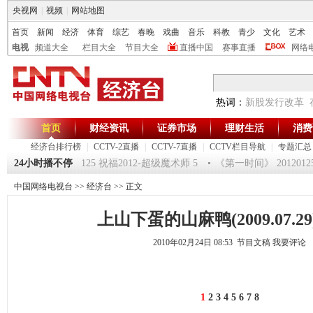
央视网
|
视频
|
网站地图
首页
新闻
经济
体育
综艺
春晚
戏曲
音乐
科教
青少
文化
艺术
电视
频道大全
栏目大全
节目大全
直播中国
赛事直播
网络
热词：
新股发行改革
首页
财经资讯
证券市场
理财生活
消费
经济台排行榜
|
CCTV-2直播
|
CCTV-7直播
|
CCTV栏目导航
|
专题汇总
环球驿站》20120125 祝福2012-超级魔术师 5
24小时播不停
《第一时间》 20120125
中国网络电视台
>>
经济台
>> 正文
上山下蛋的山麻鸭(2009.07.29
2010年02月24日 08:53 节目文稿
我要评论
1
2
3
4
5
6
7
8