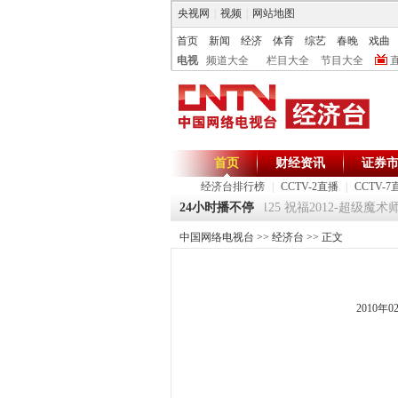
央视网
|
视频
|
网站地图
首页
新闻
经济
体育
综艺
春晚
戏曲
电视
频道大全
栏目大全
节目大全
首页
财经资讯
证券
经济台排行榜
|
CCTV-2直播
|
CCTV-7
《环球驿站》20120125 祝福2012-超级魔术师 
24小时播不停
中国网络电视台
>>
经济台
>> 正文
2010年0