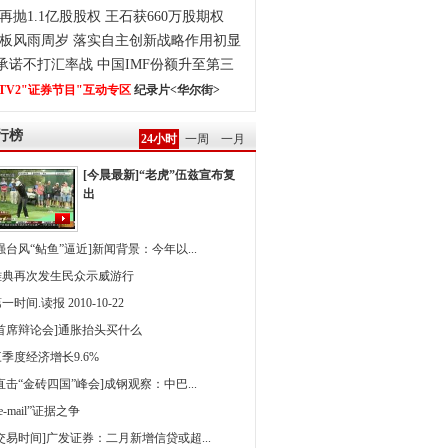
再抛1.1亿股股权 王石获660万股期权
板风雨周岁 落实自主创新战略作用初显
0承诺不打汇率战 中国IMF份额升至第三
TV2"证券节目"互动专区
纪录片<华尔街>
行榜
24小时
一周
一月
[今晨最新]“老虎”伍兹宣布复
出
强台风“鲇鱼”逼近]新闻背景：今年以...
雅典再次发生民众示威游行
一时间.读报 2010-10-22
[首席辩论会]通胀抬头买什么
季度经济增长9.6%
直击“金砖四国”峰会]成钢观察：中巴...
 e-mail”证据之争
[交易时间]广发证券：二月新增信贷或超...