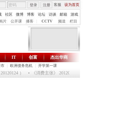
客服
设为首页
登录
注册
城
社区
微博
博客
论坛
访谈
邮箱
游戏
画片
公开课
播客
|
CCTV
频道
栏目
IT
创富
杰出华商
财智生活 一键通达
楼市
|
欧洲债务危机
|
开学第一课
20124 ）
《消费主张》 20120124 淘乐龙年味道——鱼跃迎龙合家欢