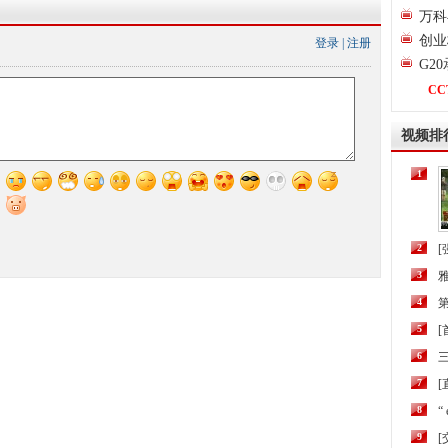
万科
创业
登录
|
注册
G2
CC
视频排
1
2
[
3
4
第
5
6
三
7
[
8
“
9