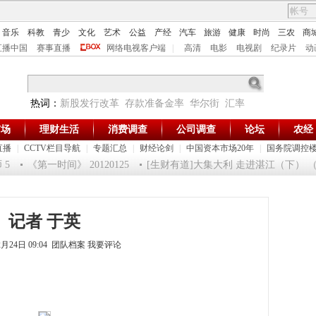
音乐
科教
青少
文化
艺术
公益
产经
汽车
旅游
健康
时尚
三农
商
直播中国
赛事直播
网络电视客户端
|
高清
电影
电视剧
纪录片
动
热词：
新股发行改革
存款准备金率
华尔街
汇率
市场
理财生活
消费调查
公司调查
论坛
农经
直播
|
CCTV栏目导航
|
专题汇总
|
财经论剑
|
中国资本市场20年
|
国务院调控
5
《第一时间》 20120125
[生财有道]大集大利 走进湛江（下） （201
记者 于英
2月24日 09:04 团队档案
我要评论