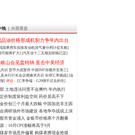
中晚
央视看盘
成品油价格形成机制力争年内出台
:我国乘用车拟按发动机排气量分档计征车船]
围可能将扩大]
[汽车业十二五规划初稿已定]
王岐山会见盖特纳 直击中美经济
达成共识 货币大战暂停
中国IMF份额升至第三]
财长及央行行长会议艰难求共识
全球汇率挑战]
[会
报]
评论：
[汇率争端：G20绕不过去的坎]
部:土地违法问责不会爽约 年内执行
定价制度留利益空间 药价居高不下
金价创三个月最大跌幅 中国加息非主因
会调研场外市场建设 各地争夺战或上演
股市资金涌入 金银币价格两个月翻番
源：10月CPI涨幅将高于9月
煤炭市场意外偏紧 购煤者携现金抢煤